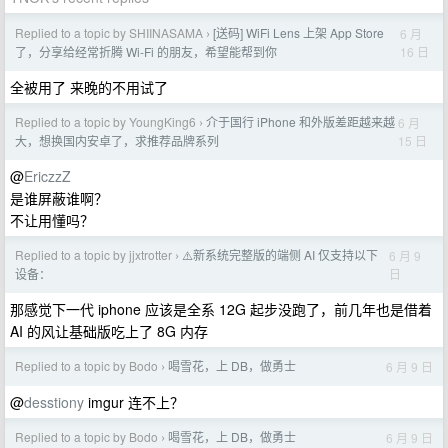
Replied to a topic by SHIINASAMA
[送码] WiFi Lens 上架 App Store
6 月
›
16 日
了，分享给经常折腾 Wi-Fi 的朋友，希望能帮到你
全被用了 来晚的不用试了
Replied to a topic by YoungKing6
介于国行 iPhone 和外版差距越来越
6 月
›
15 日
大，想换国内安卓了，求推荐品牌系列
@
EriczzZ
是谁屏蔽谁啊？
不让用懂吗？
Replied to a topic by jjxtrotter
⚠️新系统完整版的端侧 AI 仅支持以下
6 月 9
›
日
设备：
那感觉下一代 iphone 应该是全系 12G 起步没跑了，前几年也是借着
AI 的风让基础版吃上了 8G 内存
Replied to a topic by Bodo
喝雪花，上 DB，做勇士
6 月 9 日
›
@
desstiony
imgur 连不上？
Replied to a topic by Bodo
喝雪花，上 DB，做勇士
6 月 9 日
›