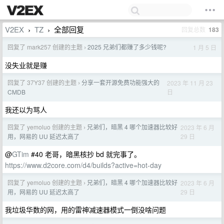
V2EX
TZ
全部回复
回复总数
183
›
›
回复了 mark257 创建的主题
2025 兄弟们都赚了多少钱呢?
1 月 5 日
›
没失业就是赚
回复了 37Y37 创建的主题
分享一套开源免费功能强大的
2023 年 11 月 23
›
日
CMDB
我还以为骂人
回复了 yemoluo 创建的主题
兄弟们，暗黑 4 哪个加速器比较好
2023 年 6 月
›
29 日
用，网易的 UU 延迟太高了
@
GTim
#40 老哥，暗黑核抄 bd 就完事了。
https://www.d2core.com/d4/builds?active=hot-day
回复了 yemoluo 创建的主题
兄弟们，暗黑 4 哪个加速器比较好
2023 年 6 月
›
29 日
用，网易的 UU 延迟太高了
我垃圾华数的网，用的雷神减速器模式一倒没啥问题