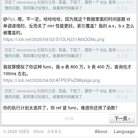
回复了 stevenkang 创建的主题
苦逼，下班了，遇到一个 SQL 查询
2020 年 4
›
月 2 日
慢的问题，和同事讨论很久，结果用代码解决了
@
RipL
嗯，不一定。哈哈哈哈，因为我这个数据里面的时间是跟 id
单调递增的，反而关了 mrr 性能更好。索引覆盖？我的 a.x，b.x 怎么
被覆盖的。
https://i.loli.net/2020/04/02/S7OLH231A6tQGNs.png
回复了 stevenkang 创建的主题
苦逼，下班了，遇到一个 SQL 查询
2020 年 4
›
月 2 日
慢的问题，和同事讨论很久，结果用代码解决了
我就算模拟了你这种 func，我 a 表 800 万，b 表 400 万，查询也才
100ms 左右。
https://i.loli.net/2020/04/02/ATPIOFkZlWip6gs.png
回复了 stevenkang 创建的主题
苦逼，下班了，遇到一个 SQL 查询
2020 年 4
›
月 2 日
慢的问题，和同事讨论很久，结果用代码解决了
你的执行计划太诡异了，你 ref 是 func，难道你还用了函数？
1/10
© 2026 V2EX · 35ms · 3.9.8.5
About
·
Language