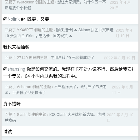
回复了 WJackson 创建的主题
想让大家消费，为什么五一不
2023 年 4 月
›
20 日
正常放个小长假
@
Nolink
#4 既要，又要
回复了 YK46PTT 创建的主题
[抽奖送卡] 🔥 Skinny 拼团抽奖赠送
2023 年 4
›
月 10 日
10 张新西兰 Skinny 电话卡 - 国内现货 🔥
我也来抽抽奖
回复了 27149 创建的主题
老用户转 29 元套餐成功了
2022 年 8 月 19 日
›
@
shansing
你是如何交流的。我现在卡在对方说不行，然后给我安排
一个专员，24 小时内联系我的过程中。
回复了 Acheron 创建的主题
不当程序员了，改行当了书法老
2022 年 3 月
›
11 日
师，工资低了但更快乐了
真不错呀
回复了 Stash 创建的主题
iOS Clash 客户端的新选择，内附
2022 年 3 月 10
›
日
兑换码
试试