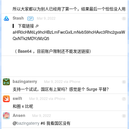
所以大家都以为别人已经用了第一个，结果最后一个恰恰没人用
Stash
Mar 9, 2022
OP
5
▎ 下载链接 🎉
aHR0cHM6Ly9hcHBzLmFwcGxlLmNvbS9hcHAvc3Rhc2gvaW
QxNTk2MDYzMzQ5
（ Base64 ，目前账户限制还不能发送链接）
bazingaterry
Mar 9, 2022 via iPhone
6
支持一个试试，国区有上架吗？感觉是个 Surge 平替？
swift
Mar 9, 2022 via iPhone
7
和圈 x 比呢
Ansen
Mar 9, 2022
8
@
bazingaterry
#6 我看国区没有