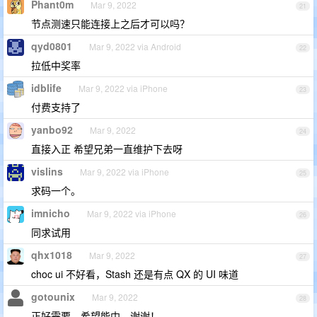
Phant0m
Mar 9, 2022
21
节点测速只能连接上之后才可以吗？
qyd0801
Mar 9, 2022 via Android
22
拉低中奖率
idblife
Mar 9, 2022 via iPhone
23
付费支持了
yanbo92
Mar 9, 2022
24
直接入正 希望兄弟一直维护下去呀
vislins
Mar 9, 2022 via iPhone
25
求码一个。
imnicho
Mar 9, 2022 via iPhone
26
同求试用
qhx1018
Mar 9, 2022
27
choc ui 不好看，Stash 还是有点 QX 的 UI 味道
gotounix
Mar 9, 2022
28
正好需要，希望能中，谢谢！