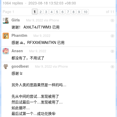
1064 replies
•
2023-08-18 13:52:03 +08:00
Page 1
1
of 11
2
3
4
5
6
7
8
9
10
Girls
Mar 9, 2022 via iPhone
1
谢谢！ A39LT4JT7WM3 已用
Phant0m
Mar 9, 2022
2
感谢 🙏，RFXX9EWA6TKN 已用
Ansen
Mar 9, 2022
3
都没有了，不用试了
goodbest
Mar 9, 2022 via iPhone
4
感谢 lz
另外人类的思路果然是一样的吗…
先从中间的尝试…发现被用了
然后试最后一个…发现被用了…
如此循环…
最后试第一个…成功兑换🤪