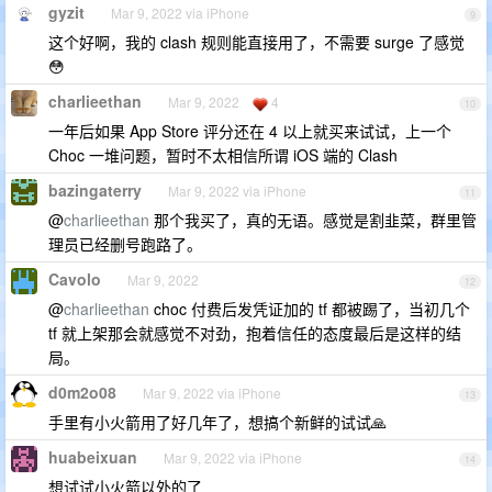
gyzit
Mar 9, 2022 via iPhone
9
这个好啊，我的 clash 规则能直接用了，不需要 surge 了感觉
😳
charlieethan
Mar 9, 2022
4
10
一年后如果 App Store 评分还在 4 以上就买来试试，上一个
Choc 一堆问题，暂时不太相信所谓 iOS 端的 Clash
bazingaterry
Mar 9, 2022 via iPhone
11
@
charlieethan
那个我买了，真的无语。感觉是割韭菜，群里管
理员已经删号跑路了。
Cavolo
Mar 9, 2022
12
@
charlieethan
choc 付费后发凭证加的 tf 都被踢了，当初几个
tf 就上架那会就感觉不对劲，抱着信任的态度最后是这样的结
局。
d0m2o08
Mar 9, 2022 via iPhone
13
手里有小火箭用了好几年了，想搞个新鲜的试试🙏
huabeixuan
Mar 9, 2022 via iPhone
14
想试试小火箭以外的了