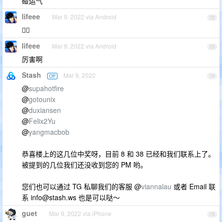
碰运气
lifeee
Mar 9, 2022 via Android
72
👍🏻
lifeee
Mar 9, 2022 via Android
73
厉害啊
Stash
Mar 9, 2022
OP
74
@
supahotfire
@
gotounix
@
duxiansen
@
Felix2Yu
@
yangmacbob
恭喜楼上的这几位中奖呀，目前 8 和 38 已经和我们联系上了。
被提到的几位我们还没收到您的 PM 哟。
您们也可以通过 TG 私聊我们的客服 @
viannalau
或者 Email 联
系
info@stash.ws
也是可以哒～
guet
Mar 9, 2022 via iPhone
75