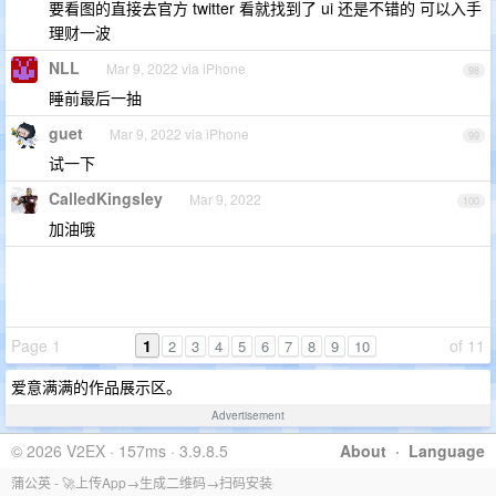
要看图的直接去官方 twitter 看就找到了 ui 还是不错的 可以入手
理财一波
NLL
Mar 9, 2022 via iPhone
98
睡前最后一抽
guet
Mar 9, 2022 via iPhone
99
试一下
CalledKingsley
Mar 9, 2022
100
加油哦
Page 1
1
of 11
2
3
4
5
6
7
8
9
10
爱意满满的作品展示区。
Advertisement
© 2026 V2EX · 157ms · 3.9.8.5
About
·
Language
蒲公英 - 🚀上传App→生成二维码→扫码安装