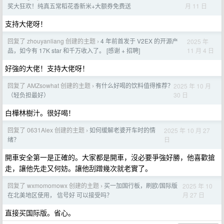
月 11 日
奖大狂欢！纯真五常稻花香新米+大额券免费送
支持大佬呀！
回复了 zhouyanliang 创建的主题
4 年前首发于 V2EX 的开源产
2025 年
›
11 月 4 日
品，如今有 17K star 和千万收入了。 [感谢 + 招聘]
好強的大佬！支持大佬呀！
回复了 AMZsowhat 创建的主题
有什么好喝的饮料值得推荐？
2025 年 10 月
›
30 日
（轻负担最好）
白樺林樹汁。很好喝！
回复了 0631Alex 创建的主题
如何缓解老婆开车时的情
2025 年 10 月 27
›
日
绪？
開車安全第一是正確的。大家都是開車，沒必要爭強好勝，他喜歡搶
走，讓他先走又何妨。讓他刮蹭幾次就老實了。
回复了 wxmomomowx 创建的主题
买一加国行板，刷欧/国际版
2025 年 10
›
月 27 日
在北美地区使用， 信号好 可以接受吗？
直接买国际版。省心。