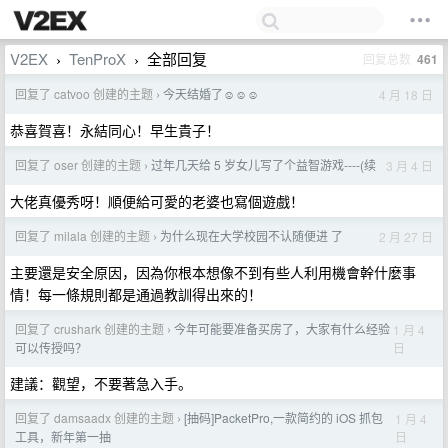
V2EX
TenProX
全部回复
回复总数
461
›
›
回复了 catvoo 创建的主题
今天结婚了☺️☺️☺️
4 月 18 日
›
恭喜賀喜！永結同心！早生貴子！
回复了 oser 创建的主题
过年几天给 5 岁女儿写了个益智游戏----(续
3 月 4 日
›
大佬真優秀呀！順便給可愛的老婆也寫個遊戲！
回复了 milala 创建的主题
为什么现在大学校园不认随便进 了
2 月 27 日
›
主要還是安全原因，因為你根本想像不到有些人利用機會幹什麼事
情！每一條規則都是通過教訓得出來的！
回复了 crushark 创建的主题
今年可能要准备买房了，大家有什么经验
1 月 4
›
日
可以传授吗？
建議：觀望，不要著急入手。
回复了 damsaadx 创建的主题
[抽码]PacketPro,一款简约的 iOS 抓包
1 月 4
›
日
工具，新年第一抽