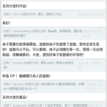
支持大佬的作品！
回复了 mtrun 创建的主题
诸公，我有三计🤔！
2025 年 12 月 30 日
›
甚好！
回复了 xiaoxiaodong 创建的主题
观🐢帖，有感而发，最近也
2025 年 12 月
›
26 日
遇到情感的问题了
妹子需要的是情緒價值。遊戲和妹子你選擇了遊戲，那肯定很生氣
呀！遊戲可以不玩，可以重開，妹子必須擺在第一位，感情一旦出現
裂縫，很難補救的。大佬，遇到好妹子就狠狠的珍惜吧！
回复了 nziming 创建的主题
我的 2025（附考公经验分
2025 年 12 月 26
›
日
享）
恭喜 OP ！繼續踐行為人民服務！
回复了 liqinliqin 创建的主题
找对象为什么要找体制内的，四博
2025 年 12
›
月 3 日
AI 小黄鸭做活动 50 元一个
支持大佬的產品！
回复了 guojianwei 创建的主题
V 站五年老店，双十一感恩回馈抽
2025 年 11
›