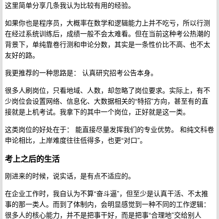
这里简单分享几条我认为比较有用的经验。
如果你也是程序员，大概率在数学和逻辑能力上并不吃亏，所以行测
在经过系统训练后，成绩一般不会太难看。但在当前这种考公热潮的
背景下，单纯靠卷行测和申论分数，其实是一条性价比不高、也不太
友好的路。
我更推荐的一种思路是： 认真研究招考公告本身。
很多人刷岗位，只看地域、人数，却忽略了岗位要求。实际上，有不
少岗位会设置网络、信息化、大数据相关的“特招”方向，甚至有的直
接就是上机考试。我拿下的其中一个岗位，正好就是这一类。
这类岗位的好处在于： 能直接尽量发挥我们的专业优势。 和纯文科卷
申论相比，上岸难度往往低得多，也更“对口”。
考上之后的生活
刚进来的时候，说实话，是有点不适应的。
在企业工作时，我自认为不算“奋斗逼”，但至少是认真干活、不太推
事的那一类人。而到了体制内，会明显感觉到一种不同的工作逻辑：
很多人的核心能力，并不是把事干好，而是把事“合理地”交给别人