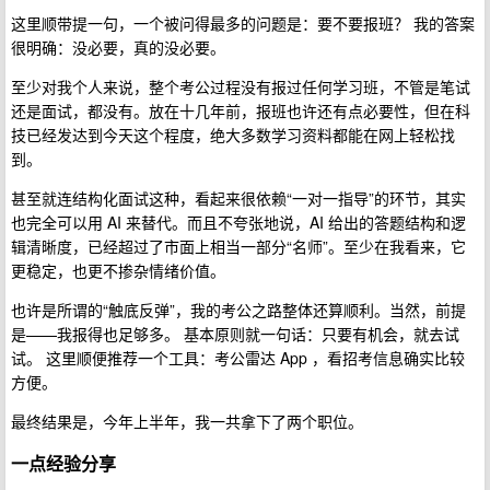
这里顺带提一句，一个被问得最多的问题是：要不要报班？ 我的答案
很明确：没必要，真的没必要。
至少对我个人来说，整个考公过程没有报过任何学习班，不管是笔试
还是面试，都没有。放在十几年前，报班也许还有点必要性，但在科
技已经发达到今天这个程度，绝大多数学习资料都能在网上轻松找
到。
甚至就连结构化面试这种，看起来很依赖“一对一指导”的环节，其实
也完全可以用 AI 来替代。而且不夸张地说，AI 给出的答题结构和逻
辑清晰度，已经超过了市面上相当一部分“名师”。至少在我看来，它
更稳定，也更不掺杂情绪价值。
也许是所谓的“触底反弹”，我的考公之路整体还算顺利。当然，前提
是——我报得也足够多。 基本原则就一句话：只要有机会，就去试
试。 这里顺便推荐一个工具：考公雷达 App ，看招考信息确实比较
方便。
最终结果是，今年上半年，我一共拿下了两个职位。
一点经验分享