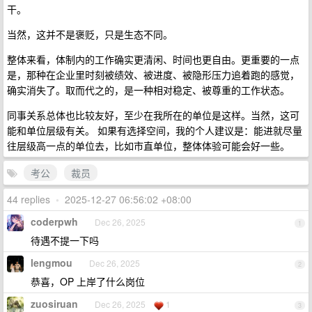
干。
当然，这并不是褒贬，只是生态不同。
整体来看，体制内的工作确实更清闲、时间也更自由。更重要的一点
是，那种在企业里时刻被绩效、被进度、被隐形压力追着跑的感觉，
确实消失了。取而代之的，是一种相对稳定、被尊重的工作状态。
同事关系总体也比较友好，至少在我所在的单位是这样。当然，这可
能和单位层级有关。 如果有选择空间，我的个人建议是：能进就尽量
往层级高一点的单位去，比如市直单位，整体体验可能会好一些。
考公
裁员
44 replies
•
2025-12-27 06:56:02 +08:00
coderpwh
Dec 26, 2025
1
待遇不提一下吗
lengmou
Dec 26, 2025
2
恭喜，OP 上岸了什么岗位
zuosiruan
Dec 26, 2025
1
3