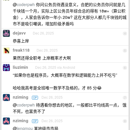
@
coderpwh
你问公务员待遇没意义，合肥的公务员你问就是几
千块钱一个月，实际上区公务员年综合总的得有 18w+（算公积
金），人家会告诉你一年小 20w? 这在大部分人都几千块钱的城
市不是吸引嘲讽，增加阶级矛盾吗
dejavv
Dec 26, 2025
4
恭喜上岸
freak118
Dec 26, 2025
5
果然还得全职考 上岸概率才大啊
liuzimin
Dec 26, 2025 via Android
6
“如果你也是程序员，大概率在数学和逻辑能力上并不吃亏”
哈哈我高考是全班唯一数学不及格的，才 85 分😂
nziming
Dec 26, 2025
OP
7
@
coderpwh
待遇看你想去的地区，一般都比平均线高一点， 饿
不死，也富贵不了
nziming
Dec 26, 2025
OP
8
@
lengmou
某地级市市局