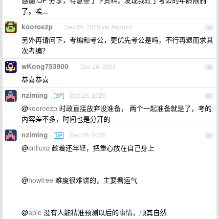
感谢 OP 分享，特意查了下资料，发现我过了考公的年龄限制
了。唉...
kooroezp
Dec 26, 2025 via Android
35
另外再请问下，考编和考公，更优先考公是吗，不行再退而求其
次考编？
wKong753900
Dec 26, 2025
36
恭喜恭喜
nziming
Dec 26, 2025
OP
37
@
kooroezp
时政直接放弃没准备， 两个一起准备就是了，考的
内容差不多，时间也是分开的
nziming
Dec 26, 2025
OP
38
@
cnliuxq
趁着还年轻，把重心放在自己身上
@
howfree
难度很难讲的，主要看运气
@
apie
没有人能精准预测以后的事情，顺其自然