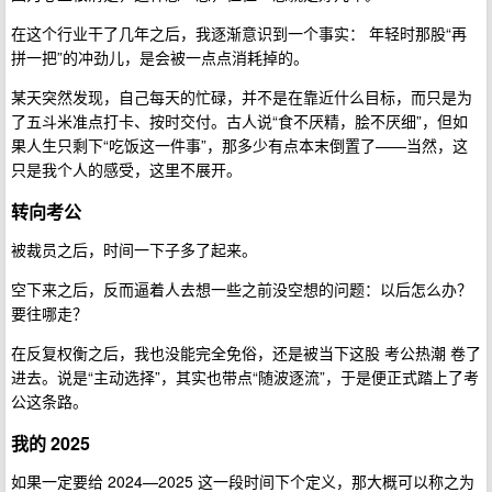
在这个行业干了几年之后，我逐渐意识到一个事实： 年轻时那股“再
拼一把”的冲劲儿，是会被一点点消耗掉的。
某天突然发现，自己每天的忙碌，并不是在靠近什么目标，而只是为
了五斗米准点打卡、按时交付。古人说“食不厌精，脍不厌细”，但如
果人生只剩下“吃饭这一件事”，那多少有点本末倒置了——当然，这
只是我个人的感受，这里不展开。
转向考公
被裁员之后，时间一下子多了起来。
空下来之后，反而逼着人去想一些之前没空想的问题：以后怎么办？
要往哪走？
在反复权衡之后，我也没能完全免俗，还是被当下这股 考公热潮 卷了
进去。说是“主动选择”，其实也带点“随波逐流”，于是便正式踏上了考
公这条路。
我的 2025
如果一定要给 2024—2025 这一段时间下个定义，那大概可以称之为