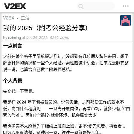
V2EX
生活
›
我的 2025（附考公经验分享）
By
nziming
at Dec 26, 2025 · 6260 views
一点前言
之前在某个帖子里简单提过几句，没想到有几位朋友私信来问，想了
解更具体的情况和一些个人经验。索性趁这个机会，把来龙去脉完整
说一说，也算给自己做个阶段性总结。
个人背景
先交代一下背景。
我是在 2024 年下旬被裁员的。说句实话，之前那份工作的薪水不
低，高到什么程度呢——一旦离开原岗位，再看市场，就多少有点“由
奢入俭难”。再加上当时的就业环境，机会属实太少。
我也确实不太愿意为了继续上班而上班，更不想“先忍着、再看看”。
因为心里很清楚，这种忍一忍，往往一忍就是好几年。