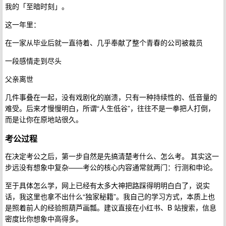
我的「至暗时刻」。
这一年里：
在一家从毕业后就一直待着、几乎奉献了整个青春的公司被裁员
一段感情走到尽头
父亲离世
几件事叠在一起，没有戏剧化的崩溃，只有一种持续性的、低音量的
难受。后来才慢慢明白，所谓“人生低谷”，往往不是一拳把人打倒，
而是让你在原地站很久。
考公过程
在决定考公之后，第一步自然是先搞清楚考什么、怎么考。 其实这一
步远没有想象中复杂——考公的核心内容通常就两门：行测和申论。
至于具体怎么学，网上已经有太多大神把路踩得明明白白了，说实
话，我这里也拿不出什么“独家秘籍”。我自己的学习方式，本质上也
是照着前人的经验照葫芦画瓢。建议直接在小红书、B 站搜索，信息
密度比你想象中高得多。