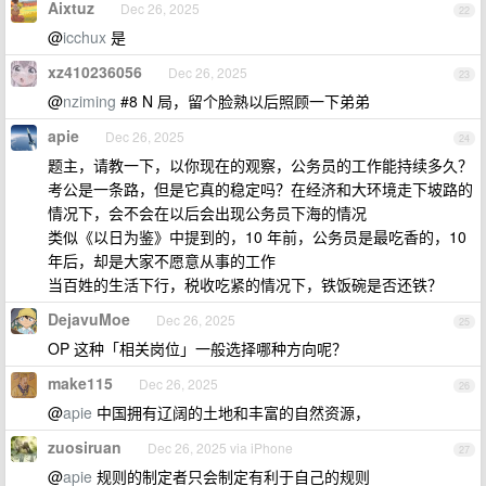
Aixtuz
Dec 26, 2025
22
@
icchux
是
xz410236056
Dec 26, 2025
23
@
nziming
#8 N 局，留个脸熟以后照顾一下弟弟
apie
Dec 26, 2025
24
题主，请教一下，以你现在的观察，公务员的工作能持续多久？
考公是一条路，但是它真的稳定吗？在经济和大环境走下坡路的
情况下，会不会在以后会出现公务员下海的情况
类似《以日为鉴》中提到的，10 年前，公务员是最吃香的，10
年后，却是大家不愿意从事的工作
当百姓的生活下行，税收吃紧的情况下，铁饭碗是否还铁？
DejavuMoe
Dec 26, 2025
25
OP 这种「相关岗位」一般选择哪种方向呢？
make115
Dec 26, 2025
26
@
apie
中国拥有辽阔的土地和丰富的自然资源，
zuosiruan
Dec 26, 2025 via iPhone
27
@
apie
规则的制定者只会制定有利于自己的规则