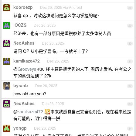
kooroezp
Dec 26, 2025 via Android
28
恭喜 op ，时政这块请问是怎么学习掌握的呢？
iOCZS
Dec 26, 2025
29
经济差，也有一部分原因是重税豢养了太多体制人员
NeoAshes
Dec 26, 2025
30
请问 OP 从小是学霸吗，一考就考上了？
kamikaze472
Dec 26, 2025
31
@
Grooveys
#30 楼主算是很优秀的人了, 看历史发帖, 在考公之
前的薪资达到了 27k
byranb
Dec 26, 2025
32
how old are you?
NeoAshes
Dec 26, 2025
33
@
kamikaze472
本来我感觉自己完全没机会，现在看来还是
有可能的，明年得拼一拼
yongp
Dec 26, 2025
34