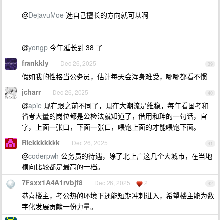
@
DejavuMoe
选自己擅长的方向就可以啊
@
yongp
今年延长到 38 了
frankkly
Dec 26, 2025
39
假如我的性格当公务员，估计每天会浑身难受，哪哪都看不惯
jcharr
Dec 26, 2025
40
@
apie
现在跟之前不同了，现在大潮流是维稳，每年看国考和
省考大量的岗位都是公检法就知道了，借用和珅的一句话，官
字，上面一张口，下面一张口，喂饱上面的才能喂饱下面。
Rickkkkkkk
Dec 26, 2025
41
@
coderpwh
公务员的待遇，除了北上广这几个大城市，在当地
横向比较都是最高的一档。
7Fsxx1A4A1rvbjf8
Dec 26, 2025
2
42
恭喜楼主，考公热的环境下还能短期冲刺进入，希望楼主能为数
字化发展贡献一份力量。