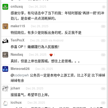
cnliuxq
Dec 26, 2025
9
感谢分享，有句话击中了当下的我：年轻时那股“再拼一把”的冲
劲儿，是会被一点点消耗掉的。
make115
Dec 26, 2025
10
特招岗位，有多少是刻板出身的呢，反正我不是
TenProX
Dec 26, 2025 via Android
11
恭喜 OP ！繼續踐行為人民服務！
Nasdaq
Dec 26, 2025
1
12
真好，但是上岸也是围城。想往上走很难。。。
Meteora626
Dec 26, 2025
13
@
coderpwh
公务员一定是本地中上游工资，比上不足 比下绰绰
绰绰有余
jcharr
Dec 26, 2025
14
接接喜气，希望早日上岸。
icchux
Dec 26, 2025
15