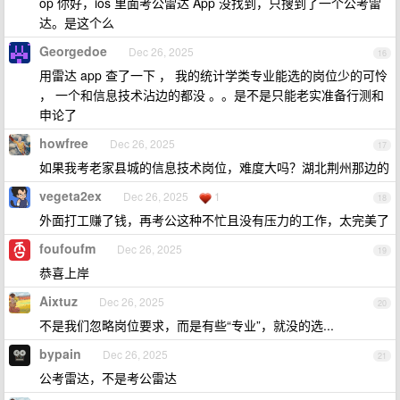
op 你好，ios 里面考公雷达 App 没找到，只搜到了一个公考雷
达。是这个么
Georgedoe
Dec 26, 2025
16
用雷达 app 查了一下 ， 我的统计学类专业能选的岗位少的可怜
， 一个和信息技术沾边的都没 。。是不是只能老实准备行测和
申论了
howfree
Dec 26, 2025
17
如果我考老家县城的信息技术岗位，难度大吗？湖北荆州那边的
vegeta2ex
Dec 26, 2025
1
18
外面打工赚了钱，再考公这种不忙且没有压力的工作，太完美了
foufoufm
Dec 26, 2025
19
恭喜上岸
Aixtuz
Dec 26, 2025
20
不是我们忽略岗位要求，而是有些“专业”，就没的选...
bypain
Dec 26, 2025
21
公考雷达，不是考公雷达