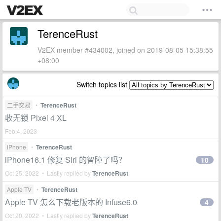
TerenceRust
V2EX member #434002, joined on 2019-08-05 15:38:55
+08:00
Switch topics list
二手交易
•
TerenceRust
收无锁 Pixel 4 XL
Feb 4, 2023
iPhone
•
TerenceRust
iPhone16.1 修复 Siri 的智障了吗？
10
Oct 25, 2022 • Lastly replied by
TerenceRust
Apple TV
•
TerenceRust
Apple TV 怎么下载老版本的 Infuse6.0
4
Oct 20, 2022 • Lastly replied by
TerenceRust