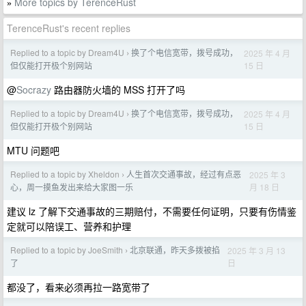
More topics by TerenceRust
»
TerenceRust's recent replies
Replied to a topic by Dream4U
换了个电信宽带，拨号成功，
2025 年 4 月
›
15 日
但仅能打开极个别网站
@
Socrazy
路由器防火墙的 MSS 打开了吗
Replied to a topic by Dream4U
换了个电信宽带，拨号成功，
2025 年 4 月
›
15 日
但仅能打开极个别网站
MTU 问题吧
Replied to a topic by Xheldon
人生首次交通事故，经过有点恶
2025 年 3
›
月 18 日
心，周一摸鱼发出来给大家图一乐
建议 lz 了解下交通事故的三期赔付，不需要任何证明，只要有伤情鉴
定就可以陪误工、营养和护理
Replied to a topic by JoeSmith
北京联通，昨天多拨被掐
2025 年 3 月 13
›
日
了
都没了，看来必须再拉一路宽带了