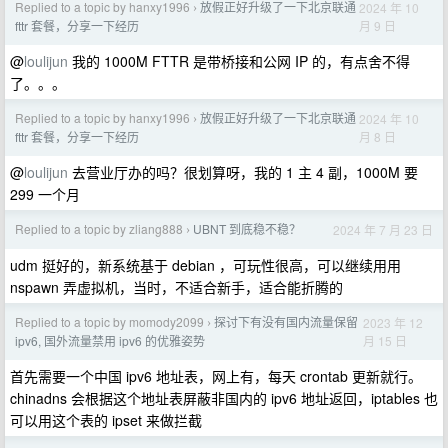
Replied to a topic by hanxy1996
放假正好升级了一下北京联通
2024 年 10
›
月 9 日
fttr 套餐，分享一下经历
@
loulijun
我的 1000M FTTR 是带桥接和公网 IP 的，有点舍不得
了。。。
Replied to a topic by hanxy1996
放假正好升级了一下北京联通
2024 年 10
›
月 8 日
fttr 套餐，分享一下经历
@
loulijun
去营业厅办的吗？很划算呀，我的 1 主 4 副，1000M 要
299 一个月
Replied to a topic by zliang888
UBNT 到底稳不稳？
2024 年 7 月 23 日
›
udm 挺好的，新系统基于 debian ，可玩性很高，可以继续用用
nspawn 弄虚拟机，当时，不适合新手，适合能折腾的
Replied to a topic by momody2099
探讨下有没有国内流量保留
2023 年 12
›
月 15 日
ipv6, 国外流量禁用 ipv6 的优雅姿势
首先需要一个中国 ipv6 地址表，网上有，每天 crontab 更新就行。
chinadns 会根据这个地址表屏蔽非国内的 ipv6 地址返回，iptables 也
可以用这个表的 ipset 来做拦截