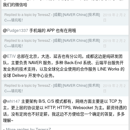
我们的微信哈
Replied to a topic by TeresaZ
[成都] [NAVER China] [技术岗]
2019 年 2 月 2
›
日
C++填坑啦！
@
Pudge1337
手机端的 APP 也有在用哦
Replied to a topic by TeresaZ
[成都] [NAVER China] [技术岗]
2019 年 2 月 2
›
日
C++填坑啦！
@
ETiV
总部在北京，大连、延吉也有分公司。成都这边是纯研发团
队，主要负责 NAVER 服务，多种 Back-End 系统、云端平台服务开
发业务的技术支持，以及全球化企业使用的合作服务 LINE Works 的
全球 Delivery 开发中心业务。
Replied to a topic by TeresaZ
[成都] [NAVER China] [技术岗]
2019 年 2 月 2
›
日
C++填坑啦！
@
whi147
主要架构 B/S, C/S 模式都有，网络方面主要是以 TCP 为
主，更上层的协议是以 HTTP, HTTPS, Websocket 为主。薪资待遇的
话，没有定岗也不好定薪，我这边不方便给您一个确定的答复，多多
理解~
More replies by TeresaZ
»