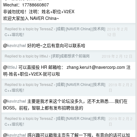
Wechat：17788660807
非诚勿扰哈！注明：姓名+职位+V2EX
欢迎大家加入 NAVER China~
Replied to a topic by TeresaZ
[成都] [NAVER China] [技术岗]
2019 年 2 月
›
12 日
C++填坑啦！
@
kevinzhwl
好的吧~之后有意向可以联系哈
Replied to a topic by littleJ
[求职]成都想求个前端岗
2019 年 2 月 12 日
›
@
littleJ
可以直接投 HR 邮箱哈：
zhang.kerui1@navercorp.com
注
明-姓名+职位+V2EX-就可以啦
Replied to a topic by TeresaZ
[成都] [NAVER China] [技术岗]
2019 年 2 月 2
›
日
C++填坑啦！
@
kevinzhwl
主要是我才来这个论坛没多久，还不太熟悉.....我们在
BOSS，前程，智联上都有发布招聘信息的
Replied to a topic by TeresaZ
[成都] [NAVER China] [技术岗]
2019 年 2 月 2
›
日
C++填坑啦！
@
kevinzhwl
感兴趣可以戳我主页先了解一下哦，有意向的话可以加