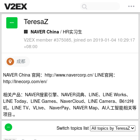
TeresaZ
🏢
NAVER China
/ HR实习生
V2EX member #375085, joined on 2019-01-04 10:29:17
+08:00
成都
NAVER China 官网：http://www.navercorp.cn/ LINE官网：
http://linecorp.com/en/
相关产品：NAVER搜索引擎、NAVER词典、LINE、LINE Works、
LINE Today、LINE Games、NaverCloud、LINE Camera、B612咔
叽、LINE TV、VLive、 NaverPay、NAVER Map、AI人工智能相关等
项目.。
Switch topics list