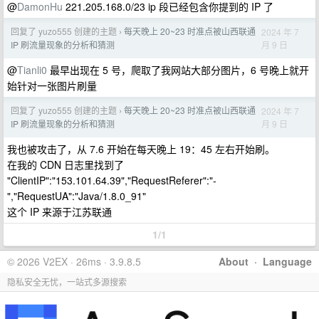
@
DamonHu
221.205.168.0/23 ip 段已经包含你提到的 IP 了
回复了 yuzo555 创建的主题
每天晚上 20~23 时准点被山西联通
2024 年 7
›
月 9 日
IP 刷流量现象的分析和猜测
@
Tianli0
最早出现在 5 号，爬取了我网站大部分图片，6 号晚上就开
始针对一张图片刷量
回复了 yuzo555 创建的主题
每天晚上 20~23 时准点被山西联通
2024 年 7
›
月 9 日
IP 刷流量现象的分析和猜测
我也被攻击了，从 7.6 开始在每天晚上 19：45 左右开始刷。
在我的 CDN 日志里找到了
"ClientIP":"153.101.64.39","RequestReferer":"-
","RequestUA":"Java/1.8.0_91"
这个 IP 来源于江苏联通
1/1
© 2026 V2EX · 26ms · 3.9.8.5
About
·
Language
隐私安全无忧，一站式多源搜索