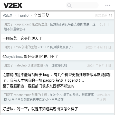
V2EX
Tianli0
全部回复
回复总数
13
›
›
回复了 lionpizzicat0 创建的主题
[记录帖] 朋友准备去泰国发展，这一
6 月 11
›
日
趟不知道会怎样
一眼菠菜，这哥们逆天了
回复了 Fdyo 创建的主题
GitHub 网页版彻底崩了？
2025 年 4 月 13 日
›
@
crysislinux
部分香港 IP 也用不了
回复了 maleclub 创建的主题
给一加宣布死刑
2024 年 9 月 8 日
›
之前说的是不能解锁属于 bug ，有几个机型更新到最新版本就能解锁
了，我前天才把我的一加 padpro 解锁（ 8gen3 ）。
至于客服那边，客服部门很多东西都不知道的
回复了 redchamber 创建的主题
在做个 AI 员工的系统，想真正实
2024 年 9
›
月 8 日
现 AI 自举从头到尾自己干活加优化自己绩效
好想法，蹲一下，就是不知道实现出来怎么样了