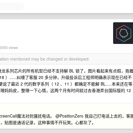
35050 views
rmation mentioned may be changed or developed.
骁龙系列芯片的所有机型已经不支持解 BL 锁了，图片看起来有点假，抱
 ）......纠缠了客服 20 多分钟，升级投诉后工程师明确表示现在已经不
最近 2 代的数字系列（ 12 、11 ）都确定不能解 BL.....本来还在等
现在心理妈妈皮，整理一下心情，这两个月有时间就过去香港弄台国际版的 12
开启ScreenCall魔法对抗骚扰电话。 @PositionZero 我自己打电话上去的，客
的，贴图是通话记录，这种事情不开玩笑。心都灰了。