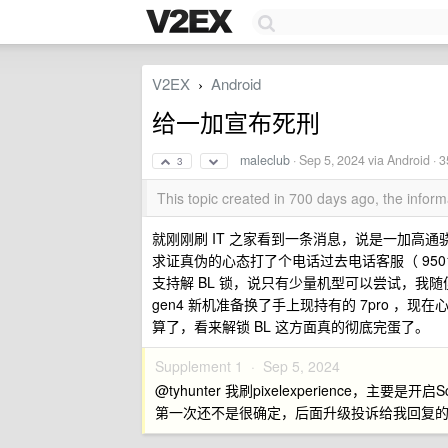
V2EX
Android
›
给一加宣布死刑
maleclub
·
Sep 5, 2024
via Android · 
3
This topic created in 700 days ago, the info
就刚刚刷 IT 之家看到一条消息，说是一加高通
求证真伪的心态打了个电话过去电话客服（ 95018
支持解 BL 锁，说只有少量机型可以尝试，我随便说了
gen4 新机准备换了手上现持有的 7pro ，
算了，看来解锁 BL 这方面真的彻底完蛋了。
Supplement 1 ·
Sep 5, 2024
@tyhunter 我刷pixelexperience，主要是
第一次还不是很确定，后面升级投诉给我回复