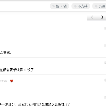
解BL锁
不支持
高通
❮
❯
众需求.
在都需要考试解 bl 锁了
1
ndroid
也是一少部分。那就代表他们这么做缺乏合理性了？