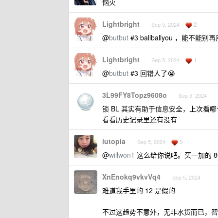
恼火
Lightbright
2
Sep 5, 2024
@
butbut
#3 ballballyou ，能
Lightbright
1
Sep 5, 2024
@
butbut
#3 回错人了😭
3L99FY8Topz9608o
Sep 5, 2024
锁 BL 其实有助于信息安全，上次
看看历史记录里还有没有
iutopia
5
Sep 5, 2024
@
willwon1
这么给你说吧。买一加的 80
XnEnokq9vkvVq4
Sep 5, 2024
难道我手里的 12 是假的
不过这趋势不意外，无非水货而已，智