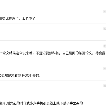
1
不能别再用类比推理了，太老中了
1
1
看哪个论文结果这么说来着，不是短视频科普，自己翻阅的某篇论文，待会我
1
%都是冲着能 ROOT 去的。
1
能机刚兴起的时代我多少手机都是线上线下贩子手里买的