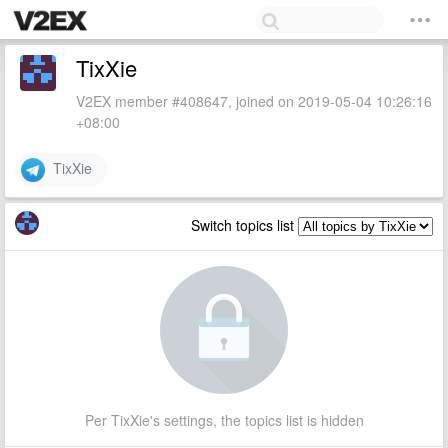
TixXie
V2EX member #408647, joined on 2019-05-04 10:26:16
+08:00
TixXie
Switch topics list
Per TixXie's settings, the topics list is hidden