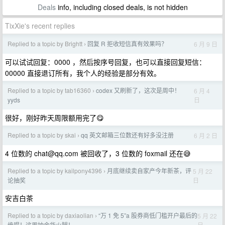
Deals
info, including closed deals, is not hidden
TixXie's recent replies
Replied to a topic by Brightt
回复 R 拒收短信真有效果吗？
6 月 9 日
›
可以试试回复：0000 ，然后按序号回复，也可以直接回复短信：
00000 直接退订所有，我个人的经验是部分有效。
Replied to a topic by tab16360
codex 又刷新了，这次是周中！
6 月 4
›
日
yyds
很好，刚好昨天周限额用完了😋
Replied to a topic by skai
qq 英文邮箱三位数还有好多没注册
6 月 2 日
›
4 位数的
chat@qq.com
被回收了，3 位数的 foxmail 还在😅
Replied to a topic by kailpony4396
月底继续卖自家产今年新茶，评
5 月 22
›
日
论抽奖
安吉白茶
Replied to a topic by daxiaolian
“万 1 免 5”a 股券商低门槛开户最后的
5 月 22
›
日
绝唱！这周抽金华火腿！