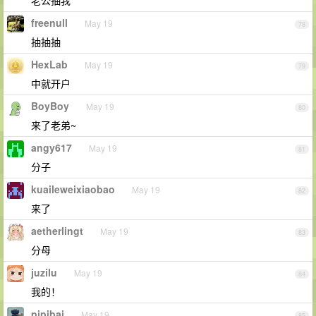
老公抽我
freenull
May 19
78
抽抽抽
HexLab
May 19
79
中就开户
BoyBoy
May 19
80
来了老弟~
angy617
May 19
81
分子
kuaileweixiaobao
May 19
82
来了
aetherlingt
May 19
83
分母
juzilu
May 19
84
我的！
pipibai
May 19
85