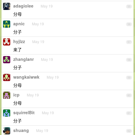
adagiolee
May 19
55
分母
apnic
May 19
56
分子
hyjlzz
May 19
57
来了
zhanglanr
May 19
58
分子
wangkaiwwk
May 19
59
分母
icp
May 19
60
分母
squirrelBit
May 19
61
分子
shuang
May 19
62