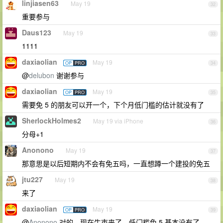
linjiasen63
May 19
32
重要参与
Daus123
May 19
33
1111
daxiaolian
May 19
OP
PRO
34
@
delubon
谢谢参与
daxiaolian
May 19
OP
PRO
35
需要免 5 的朋友可以开一个，下个月低门槛的估计就没有了
SherlockHolmes2
May 19 via iPhone
36
分母+1
Anonono
May 19
37
那意思是以后短期内不会有免五吗，一直想蹲一个建投的免五
jtu227
May 19
38
来了
daxiaolian
May 19
OP
PRO
39
@
Anonono
对的，现在牛市来了，低门槛免 5 基本没有了