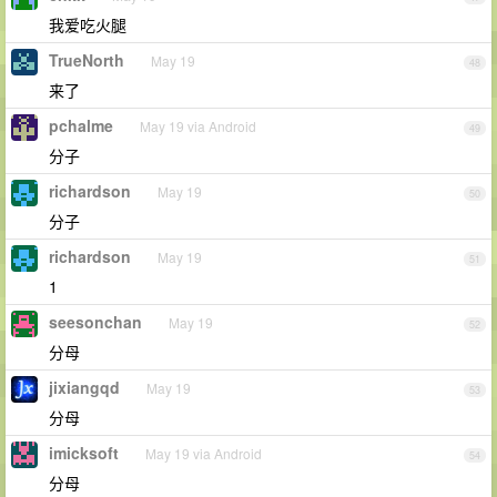
我爱吃火腿
TrueNorth
May 19
48
来了
pchalme
May 19 via Android
49
分子
richardson
May 19
50
分子
richardson
May 19
51
1
seesonchan
May 19
52
分母
jixiangqd
May 19
53
分母
imicksoft
May 19 via Android
54
分母