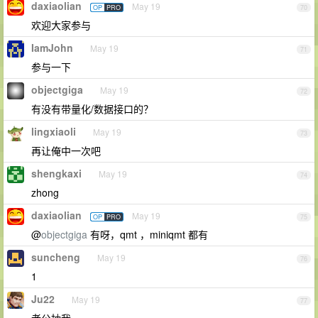
daxiaolian
May 19
OP
PRO
70
欢迎大家参与
IamJohn
May 19
71
参与一下
objectgiga
May 19
72
有没有带量化/数据接口的？
lingxiaoli
May 19
73
再让俺中一次吧
shengkaxi
May 19
74
zhong
daxiaolian
May 19
OP
PRO
75
@
objectgiga
有呀，qmt ，miniqmt 都有
suncheng
May 19
76
1
Ju22
May 19
77