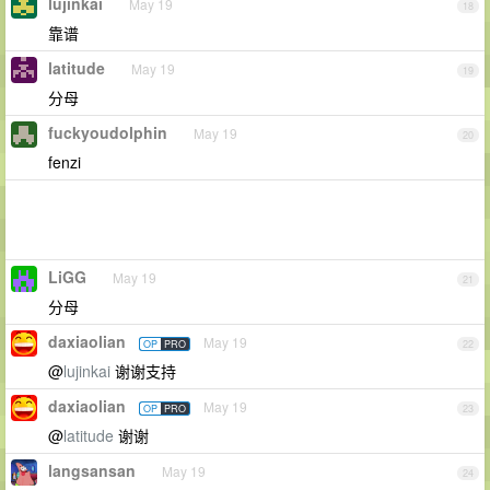
lujinkai
May 19
18
靠谱
latitude
May 19
19
分母
fuckyoudolphin
May 19
20
fenzi
LiGG
May 19
21
分母
daxiaolian
May 19
OP
PRO
22
@
lujinkai
谢谢支持
daxiaolian
May 19
OP
PRO
23
@
latitude
谢谢
langsansan
May 19
24