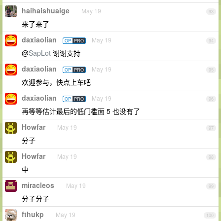
haihaishuaige
May 19
93
来了来了
daxiaolian
May 19
OP
PRO
94
@
SapLot
谢谢支持
daxiaolian
May 19
OP
PRO
95
欢迎参与，快点上车吧
daxiaolian
May 19
OP
PRO
96
再等等估计最后的低门槛面 5 也没有了
Howfar
May 19
97
分子
Howfar
May 19
98
中
miracleos
May 19
99
分子分子
fthukp
May 19
100