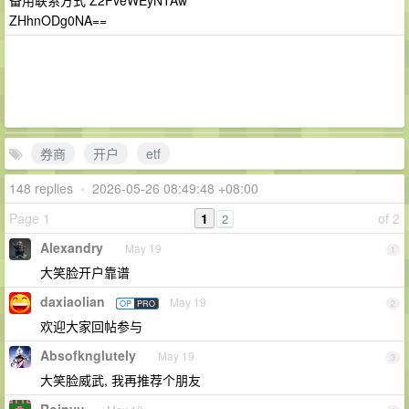
备用联系方式 Z2FveWEyNTAw
ZHhnODg0NA==
券商
开户
etf
148 replies
•
2026-05-26 08:49:48 +08:00
Page 1
1
of 2
2
Alexandry
May 19
1
大笑脸开户靠谱
daxiaolian
May 19
OP
PRO
2
欢迎大家回帖参与
Absofknglutely
May 19
3
大笑脸威武, 我再推荐个朋友