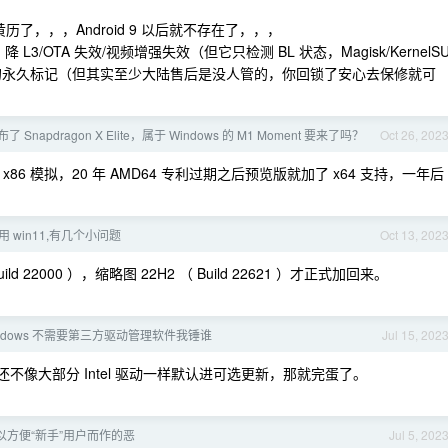
历了，，，Android 9 以后就不存在了，，，
M 降 L3/OTA 失效/视频增强失效（但它只检测 BL 状态，Magisk/KernelS
的永久标记（但其实至少大陆售后是没人管的，你回锁了安心去保修就可
Snapdragon X Elite，属于 Windows 的 M1 Moment 要来了吗？
Oct 26, 202
x86 模拟，20 年 AMD64 专利过期之后预览版就加了 x64 支持，一年后
 win11,有几个小问题
Oct 13, 202
 22000 ），缩略图 22H2 （ Build 22621 ）才正式加回来。
ndows 不需要第三方驱动管理软件我锤谁
Jul 15, 202
不像大部分 Intel 驱动一样默认进可选更新，那就完蛋了。
以方便“新手”用户而作的恶
Jul 5, 202