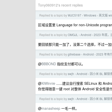
Tony060912's recent replies
Replied to a topic by
WJC5197
Windows
英文版 w
›
›
区域设置里 Language for non-Unicode pr
Replied to a topic by
OMGJL
Android
2023 年底
›
›
要回锁那只能一加了，没第二个选择，不过一加
Replied to a topic by
gitrebase
Android
2023 年
›
›
@
BBBOND
指纹支付都可以。
Replied to a topic by
swjh
Android
因小米 BL 
›
›
@
XiWinnie
......建议自行搜索 SELinux 和 Android
你觉得随意一键 root 对整体 Android 安全性是
Replied to a topic by
swjh
Android
因小米 BL 
›
›
@
manasheep
一毛一样。