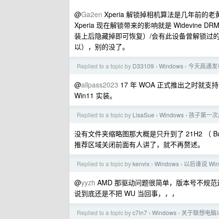
@
Ga2en
Xperia 解锁掉相机算法是几年前的老黄
Xperia 现在解锁带来的影响就是 Widevine DR
装上后隐藏掉即可恢复）/会有此设备曾解锁过
以），别的没了。
Replied to a topic by
D33109
Windows
今天高通发布了 
›
›
@
allpass2023
17 年 WOA 正式推出之时就支持 
Win11 实装。
Replied to a topic by
LisaSue
Windows
孩子第一次用
›
›
没有文件夹缩略图那大概是只升到了 21H2 （ Build
推荐区域关闭前面有人讲了，就不再赘述。
Replied to a topic by
kenvix
Windows
以后谁说 Wi
›
›
@
yyzh
AMD 那驱动问题很简单，版本号不规范还
说到底还是不把 WU 当回事，，，
Replied to a topic by
c7in7
Windows
关于联想电脑
›
›