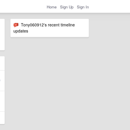
Home
Sign Up
Sign In
Tony060912's recent timeline
updates