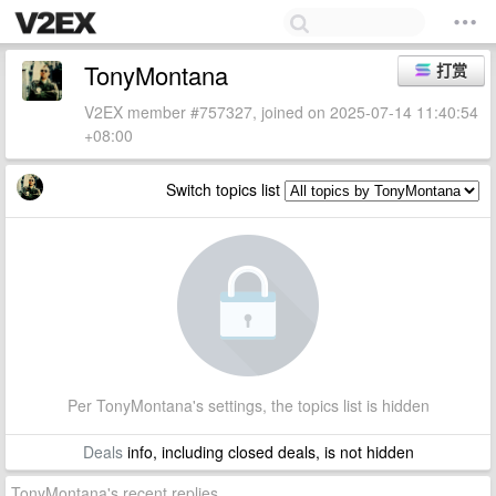
TonyMontana
打赏
V2EX member #757327, joined on 2025-07-14 11:40:54
+08:00
Switch topics list
Per TonyMontana's settings, the topics list is hidden
Deals
info, including closed deals, is not hidden
TonyMontana's recent replies