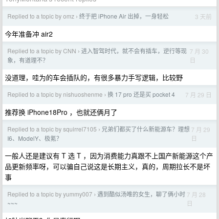
Replied to a topic by omz
终于把 iPhone Air 出掉，一身轻松
3 天前
›
今年准备冲 air2
Replied to a topic by CNN
进入智驾时代，就不会有插车，逆行等现
7 月 30
›
日
象，有道理不？
没道理，哇为的车会插队的，有很多暴力手写逻辑，比较野
Replied to a topic by nishuoshenme
换 17 pro 还是买 pocket 4
7 月 29 日
›
推荐换 iPhone18Pro ，也就还俩月了
Replied to a topic by squirrel7105
兄弟们都买了什么新能源车？理想
7 月 29
›
日
I6、ModelY、极氪？
一般人还是建议有 T 选 T ，因为消费能力真跟不上国产新能源这个产
品更新频率呀，可以骗自己说这是长期主义，真的，周期拉长不是坏
事
Replied to a topic by yummy007
遇到酷似汤唯的女生，聊了俩小时
7 月 28
›
日
~~~