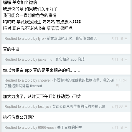
嘿嘿 美女加个微信
我想说的是 如果我们关系好了
我可能会一直想做色色的事情
呜呜呜 毕竟我是男生 呜呜呜 有点想入非非
哦对 现在我不该说出来 嘻嘻嘻 果咩呢
Replied to a topic by tyro
前女友出轨 2 次，我负债 350 万
5 月 15 日
›
真的牛逼
Replied to a topic by jackenliu
真实相亲 app 构想
5 月 14 日
›
你以为相亲 app 真的是用来相亲的吗。。。
Replied to a topic by chouvel
怀疑移动的拦截我的数据流量，我的梯
4 月 24
›
日
子延迟测试常常 timeout
加大力度了，从昨天下午开始移动宽带已炸
Replied to a topic by testliyu
背调公司从哪里查的我的仲裁记录
4 月 22 日
›
执行信息公开网？
Replied to a topic by 6866vpuu
关于父母的托举
4 月 16 日
›