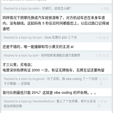
Replied to a topic by erbin
兄弟们，这局怎么破？
4 天前
›
同样情况下把摩托换成汽车就很清晰了，对方机动车还在本身车道
内，没有越线。这起码有 5 秒反应时间都能怼上，以后过路口记得减
速吧
Replied to a topic by Sunyin
Grok 优惠价 $30 三个月
7 月 28 日
›
还是不错的，唯一能骚聊和写小黄文的主流 ai
Replied to a topic by sprit
深圳短距离通勤交通方案推荐
7 月 24 日
›
才三公里，买电自；
电摩深圳有牌有证 2000 一次，有证无牌拖车，无牌无证还要拘留
Replied to a topic by bugsnail
为了买房，我 vibe coding 了一个买房
6 月 9
›
日
子计算器-----买家版
首付比例最低只能 20%？这就是 vibe coding 的坏处啊。。。
Replied to a topic by HandlerMethod
看上了个女同事，有什么办法
5 月 26
›
日
能加到微信嘛