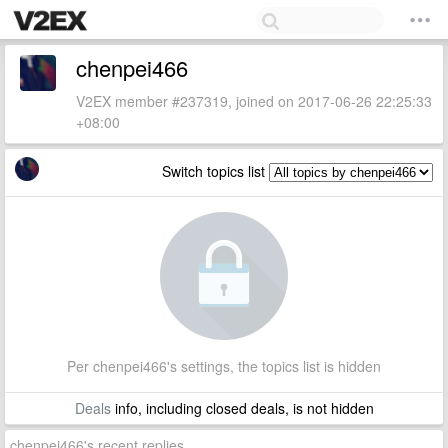
chenpei466
V2EX member #237319, joined on 2017-06-26 22:25:33
+08:00
Switch topics list
Per chenpei466's settings, the topics list is hidden
Deals
info, including closed deals, is not hidden
chenpei466's recent replies