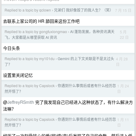
Replied to a topic by qclown
兄弟们 我好像毁了的我人生？（笑）
7 月 15 日
›
去联系上家公司的 HR 舔回来这份工作吧
Replied to a topic by gongfuxiongmao
AI 蓬勃发展，各种资讯满天
5 月
›
22 日
飞，大家都是从哪里获取 AI 资讯
今日头条
Replied to a topic by my101du
Gemini 的上下文关联是不是太过头
4 月 28
›
日
了？
设置里关闭记忆
Replied to a topic by Capslock
你遇到什么事情后或者有什么经历忽
1 月 24
›
日
然开悟了？
@
JeffreyRSmith
完了我发现自己已经进入这种状态了，有什么解决方
法嘛？
Replied to a topic by Capslock
你遇到什么事情后或者有什么经历忽
1 月 11
›
日
然开悟了？
经历了一次刻骨铭心的爱(网)情(恋)后发现了自己的命数，然后进入低