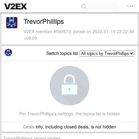
TrevorPhillips
V2EX member #569573, joined on 2022-01-19 22:22:39
+08:00
Switch topics list
Per TrevorPhillips's settings, the topics list is hidden
Deals
info, including closed deals, is not hidden
TrevorPhillips's recent replies