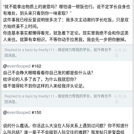
“就不能拿出物质上的谢意吗？哪怕请一顿饭也行。说不定学长自身也
有难处，到头来只看到你一味索取？”
这件事我已经反复说明很多次了：我多次主动邀约学长吃饭，只是双
方始终凑不上时间。
你连基本事实都懒得看完，就急着下定论。现实里我绝不会和你这类
人来往。就算有幸相识，不等你动手拉黑我，我会先一步把你删掉。
Replied to a topic by freefly111
曾经倾力帮我的学长，如今再也不
6 月 29
›
日
回消息。
@
eventlooped
#162
自己不会睁大眼睛看看你自己发的都是些什么话？
给评论的人多了去了，为什么我就怼你？
值不值得轮不到你这样的人来给我评头论足。
Replied to a topic by freefly111
曾经倾力帮我的学长，如今再也不
6 月 29
›
日
回消息。
@
eventlooped
#150
说的什么蠢话。你活这么大没在人际关系上遇到过问题？你不知道什
么叫总结？谁一辈子不会碰到人际交往的难题？我发帖只是复盘经