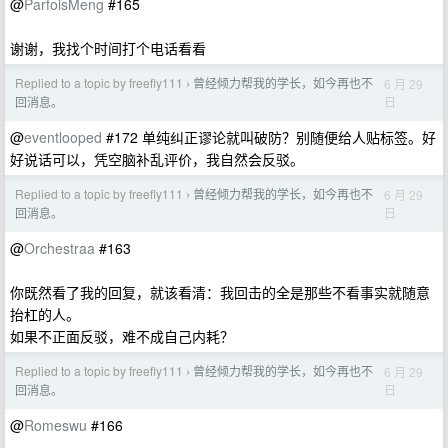
@
ParfoisMeng
#165
谢谢，我找个时间打个电话看看
Replied to a topic by freefly111
曾经倾力帮我的学长，如今再也不
6 月 29
›
日
回消息。
@
eventlooped
#172 单纯纠正谬论就叫破防？别随便给人贴标签。好
好说话可以，凭空脑补乱评价，我自然会反驳。
Replied to a topic by freefly111
曾经倾力帮我的学长，如今再也不
6 月 29
›
日
回消息。
@
Orchestraa
#163
你既然看了我的回复，就该看清：我回击的全是那些不看事实就随意
抬杠的人。
如果不正面反驳，难不成自己内耗？
Replied to a topic by freefly111
曾经倾力帮我的学长，如今再也不
6 月 29
›
日
回消息。
@
Romeswu
#166