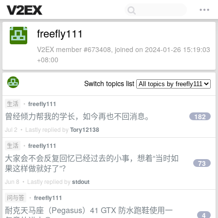
freefly111
V2EX member #673408, joined on 2024-01-26 15:19:03
+08:00
Switch topics list
生活
•
freefly111
曾经倾力帮我的学长，如今再也不回消息。
182
Jul 2 • Lastly replied by
Tory12138
生活
•
freefly111
大家会不会反复回忆已经过去的小事，想着“当时如
73
果这样做就好了”？
Jun 8 • Lastly replied by
stdout
问与答
•
freefly111
耐克天马座（Pegasus）41 GTX 防水跑鞋使用一
4