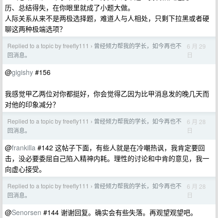
历、总结得失，在你眼里就成了小题大做。
人际关系从来不是两极选择题，难道人与人相处，只剩下拉黑或者硬
聊这两种极端选项？
Replied to a topic by freefly111
曾经倾力帮我的学长，如今再也不
6 月 29
›
日
回消息。
@
gigishy
#156
我感觉甲乙两位对你都挺好，你会觉得乙因为比甲消息发的晚几天而
对他的印象减分？
Replied to a topic by freefly111
曾经倾力帮我的学长，如今再也不
6 月 28
›
日
回消息。
@
frankilla
#142 这帖子下面，有些人就是在冷嘲热讽，我肯定要回
击，没必要委屈自己陷入精神内耗。理性的讨论和中肯的意见，我一
向虚心接受。
Replied to a topic by freefly111
曾经倾力帮我的学长，如今再也不
6 月 28
›
日
回消息。
@
Senorsen
#144 谢谢回复。确实会有些失落。再观望观望吧。