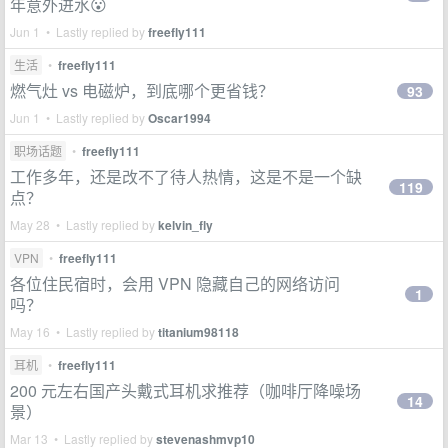
年意外进水😮
Jun 1 • Lastly replied by
freefly111
生活
•
freefly111
燃气灶 vs 电磁炉，到底哪个更省钱？
93
Jun 1 • Lastly replied by
Oscar1994
职场话题
•
freefly111
工作多年，还是改不了待人热情，这是不是一个缺
119
点？
May 28 • Lastly replied by
kelvin_fly
VPN
•
freefly111
各位住民宿时，会用 VPN 隐藏自己的网络访问
1
吗？
May 16 • Lastly replied by
titanium98118
耳机
•
freefly111
200 元左右国产头戴式耳机求推荐（咖啡厅降噪场
14
景）
Mar 13 • Lastly replied by
stevenashmvp10