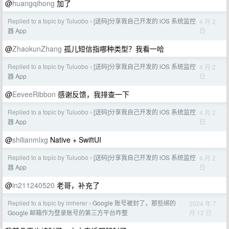
@
huangqihong
加了
Replied to a topic by Tuluobo
[送码]分享我自己开发的 iOS 系统监控
4 月 2
›
日
器 App
@
ZhaokunZhang
孤儿短信指哪种类型？我看一哈
Replied to a topic by Tuluobo
[送码]分享我自己开发的 iOS 系统监控
4 月 2
›
日
器 App
@
EeveeRibbon
感谢反馈，我排查一下
Replied to a topic by Tuluobo
[送码]分享我自己开发的 iOS 系统监控
4 月 2
›
日
器 App
@
shilianmlxg
Native + SwiftUI
Replied to a topic by Tuluobo
[送码]分享我自己开发的 iOS 系统监控
4 月 2
›
日
器 App
@
in211240520
老哥，补充了
Replied to a topic by imherer
Google 账号被封了，那些绑的
2024 年 7
›
月 12 日
Google 邮箱作为登录账号的第三方平台咋整