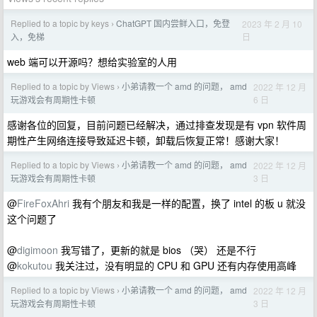
Replied to a topic by keys
ChatGPT 国内尝鲜入口，免登
2023 年 2 月 10
›
日
入，免梯
web 端可以开源吗？想给实验室的人用
Replied to a topic by Views
小弟请教一个 amd 的问题， amd
2022 年 12 月
›
6 日
玩游戏会有周期性卡顿
感谢各位的回复，目前问题已经解决，通过排查发现是有 vpn 软件周
期性产生网络连接导致延迟卡顿，卸载后恢复正常！感谢大家！
Replied to a topic by Views
小弟请教一个 amd 的问题， amd
2022 年 12 月
›
3 日
玩游戏会有周期性卡顿
@
FireFoxAhri
我有个朋友和我是一样的配置，换了 intel 的板 u 就没
这个问题了
@
digimoon
我写错了，更新的就是 bios （哭） 还是不行
@
kokutou
我关注过，没有明显的 CPU 和 GPU 还有内存使用高峰
Replied to a topic by Views
小弟请教一个 amd 的问题， amd
2022 年 12 月
›
3 日
玩游戏会有周期性卡顿