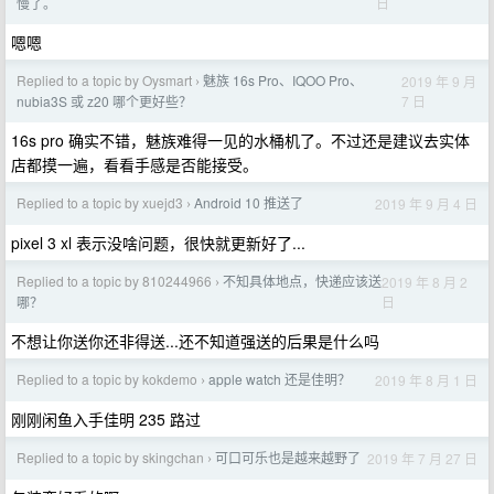
日
慢了。
嗯嗯
Replied to a topic by Oysmart
魅族 16s Pro、IQOO Pro、
2019 年 9 月
›
7 日
nubia3S 或 z20 哪个更好些？
16s pro 确实不错，魅族难得一见的水桶机了。不过还是建议去实体
店都摸一遍，看看手感是否能接受。
Replied to a topic by xuejd3
Android 10 推送了
2019 年 9 月 4 日
›
pixel 3 xl 表示没啥问题，很快就更新好了...
Replied to a topic by 810244966
不知具体地点，快递应该送
2019 年 8 月 2
›
日
哪？
不想让你送你还非得送...还不知道强送的后果是什么吗
Replied to a topic by kokdemo
apple watch 还是佳明？
2019 年 8 月 1 日
›
刚刚闲鱼入手佳明 235 路过
Replied to a topic by skingchan
可口可乐也是越来越野了
2019 年 7 月 27 日
›