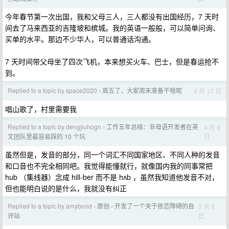
今年春节第一次出国，我和父母三人，三人都没有出国经历，7 天时
间去了马来西亚的吉隆坡和槟城。我的英语一般般，可以简单问询、
买单的水平。那边不少华人，可以普通话沟通。
7 天时间带父母坐了四次飞机，本来想买火车、巴士，但是春运抢不
到。
Replied to a topic by space2020
周五了，大家周末准备干啥呢
4 月 17 日
›
唱山歌了，村里需要我
Replied to a topic by dengjiuhogn
工作五年总结：非母语开发者在英
4 月 9
›
日
文团队里最容易踩的 10 个坑
虽然但是，发音的部分，同一个词汇不同国家地区、不同人种的发音
和口音也不完全相同吧。我觉得能懂就行，就像国内我的同事常把
hub （集线器）念成 hill-ber 而不是 hʌb ，虽然我知道他发音不对，
但也能明白说的是什么，我就没有纠正
Replied to a topic by amybond
原创 - 开发了一个关于依恋障碍的自
3 月 9
›
日
评站