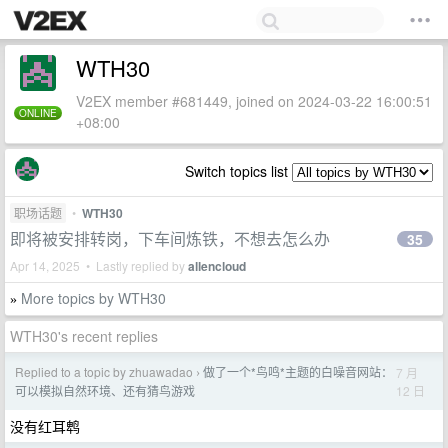
WTH30
V2EX member #681449, joined on 2024-03-22 16:00:51
ONLINE
+08:00
Switch topics list
职场话题
•
WTH30
即将被安排转岗，下车间炼铁，不想去怎么办
35
Apr 14, 2025 • Lastly replied by
allencloud
More topics by WTH30
»
WTH30's recent replies
Replied to a topic by zhuawadao
做了一个*鸟鸣*主题的白噪音网站：
7 月
›
12 日
可以模拟自然环境、还有猜鸟游戏
没有红耳鹎