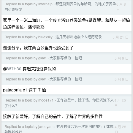
Replied to a topic by internelp
都还没到养鱼的年龄吗，为啥关于养鱼
6 月 8
›
日
的讨论很少
家里一个一米二海缸，一个废弃浴缸养溪流鱼+蝴蝶鲤。和朋友一起搞
鱼房养金鱼、迷你鹦鹉
Replied to a topic by bluexsky
这几天柳州地震个人经历纪录
5 月 21 日
›
谢谢分享，我在两百公里外也感受到了
Replied to a topic by gkiwi
大家推荐点的 T 恤吧
5 月 9 日
›
@
WTH30
穿起来跟没穿似的
Replied to a topic by gkiwi
大家推荐点的 T 恤吧
5 月 9 日
›
patagonia c1 速干 T 恤
Replied to a topic by mode171
工作这些年，除了钱，你还沉淀下来
4 月 30
›
日
了什么？
接触了新爱好，了解自己的品性，了解了世界的多样性
Replied to a topic by jaredyam
有没有适合第一次出国的旅行团或成
4 月 28
›
日
熟路线推荐