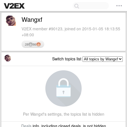
Wangxf
V2EX member #90123, joined on 2015-01-05 18:13:55
+08:00
28
86
Switch topics list
Per Wangxf's settings, the topics list is hidden
Deals
info, including closed deals, is not hidden