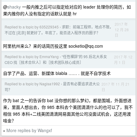
@
shacky
一般内推之后可以指定给对应的 leader 处理你的简历，如
果内推你的人没有指定的话默认就是 hr
2017 年
Replied to a topic by 635229345
求职：前端工程师，地点不限，
›
12 月 28
不过在 [北京] 就更好了。年底了，能否进入程序员的圈子？
日
阿里杭州来么？来的话简历投这里
socketio@qq.com
Replied to a topic by EmmaYang
“任性裸辞”的 95 后北大系女
2017 年 12
›
月 1 日
CEO 找［技术合伙人］和［技术团队核心成员］
自学了产品、运营、新媒体 blabla …… . 就是不自学技术
Replied to a topic by Nagisa1992
是否有必要追求进大公
2017 年 11 月 21
›
日
司？
作为 bat 之一的告诉你 bat 没你想的那么梦幻，都是围城，外面想进
来，里面人想出去，你 985 本科去个美团滴滴什么的也可以了，我不
相信 985 本科+二线美团滴滴网易面其他公司没面试机会，这还用渡
啥金？
More replies by Wangxf
»