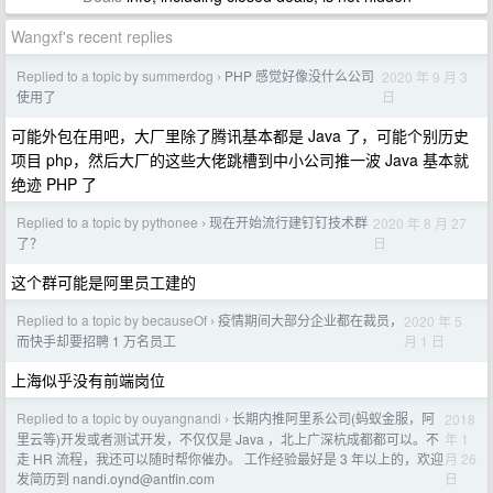
Wangxf's recent replies
Replied to a topic by summerdog
PHP 感觉好像没什么公司
2020 年 9 月 3
›
日
使用了
可能外包在用吧，大厂里除了腾讯基本都是 Java 了，可能个别历史
项目 php，然后大厂的这些大佬跳槽到中小公司推一波 Java 基本就
绝迹 PHP 了
Replied to a topic by pythonee
现在开始流行建钉钉技术群
2020 年 8 月 27
›
日
了？
这个群可能是阿里员工建的
Replied to a topic by becauseOf
疫情期间大部分企业都在裁员，
2020 年 5
›
月 1 日
而快手却要招聘 1 万名员工
上海似乎没有前端岗位
Replied to a topic by ouyangnandi
长期内推阿里系公司(蚂蚁金服，阿
2018
›
年 1
里云等)开发或者测试开发，不仅仅是 Java ，北上广深杭成都都可以。不
月 26
走 HR 流程，我还可以随时帮你催办。 工作经验最好是 3 年以上的，欢迎
日
发简历到
nandi.oynd@antfin.com