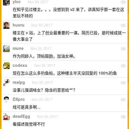
ylcc
Nov 30, 2017
72
在知乎见过楼主。。。没想到到 v2 来了，讲真知乎那一套在这
里玩不转的
huoru
Nov 30, 2017
73
楼主在 v 站，上了创业最重要的一课。简历已投，是时候成就一
番大事业了
mune
Nov 30, 2017
74
作为同龄人，顶帖鼓励，加油女神。
codexu
Nov 30, 2017
75
现在怎么这么多钓鱼帖，这种楼主半天没回复的 100%钓鱼
realpg
Nov 30, 2017
76
没事儿强调啥女？隐含的意思给艹？
DXpro
Nov 30, 2017
77
戏可是真多啊...
deadEgg
Nov 30, 2017
78
看描述我觉得不行