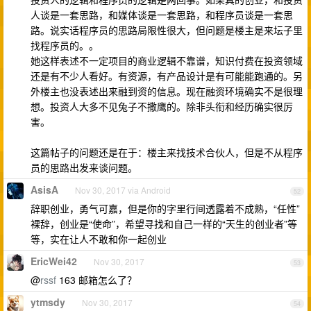
人谈是一套思路，和媒体谈是一套思路，和程序员谈是一套思
路。说实话程序员的思路局限性很大，但问题是楼主是来坛子里
找程序员的。。
她这样表述不一定项目的商业逻辑不靠谱，知识付费在投资领域
还是有不少人看好。有资源，有产品设计是有可能能跑通的。另
外楼主也没表述出来融到资的信息。现在融资环境确实不是很理
想。投资人大多不见兔子不撒鹰的。除非头衔和经历确实很厉
害。
这篇帖子的问题还是在于：楼主来找技术合伙人，但是不从程序
员的思路出发来谈问题。
AsisA
Nov 30, 2017 via Android
52
辞职创业，勇气可嘉，但是你的字里行间透露着不成熟，“任性”
裸辞，创业是“使命”，希望寻找和自己一样的“天生的创业者”等
等，实在让人不敢和你一起创业
EricWei42
Nov 30, 2017
53
@
rssf
163 邮箱怎么了？
ytmsdy
Nov 30, 2017
54