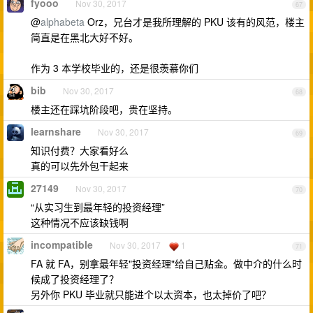
fyooo
Nov 30, 2017
67
@
alphabeta
Orz，兄台才是我所理解的 PKU 该有的风范，楼主
简直是在黑北大好不好。
作为 3 本学校毕业的，还是很羡慕你们
bib
Nov 30, 2017
68
楼主还在踩坑阶段吧，贵在坚持。
learnshare
Nov 30, 2017
69
知识付费？大家看好么
真的可以先外包干起来
27149
Nov 30, 2017
70
“从实习生到最年轻的投资经理”
这种情况不应该缺钱啊
incompatible
Nov 30, 2017
1
71
FA 就 FA，别拿最年轻"投资经理"给自己贴金。做中介的什么时
候成了投资经理了？
另外你 PKU 毕业就只能进个以太资本，也太掉价了吧？