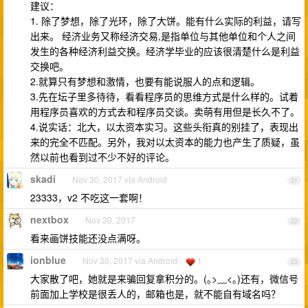
建议：
1. 除了梦想，除了光环，除了大饼。能有什么实际的利益，请写
出来。 经济业务又称经济交易,是指单位与其他单位和个人之间
发生的各种经济利益交换。经济学毕业的应该很清楚什么是利益
交换吧。
2.就算只有梦想和激情，也要有能说服人的点和逻辑。
3.先在坛子里多待待，看看程序员的思维方式是什么样的。试着
用程序员喜欢的方式去和程序员交谈。卖萌有用但是长久不了。
4.说实话：北大，以太资本实习。这些头衔真的别挂了，表现出
来的完全不匹配。另外，我对以太资本的能力也产生了质疑，虽
然以前也看到过不少不好的评论。
skadi
Nov 30, 2017 via Android
21
23333，v2 不吃这一套啊！
nextbox
Nov 30, 2017
22
看来画饼技能还没点满呀。
ionblue
Nov 30, 2017 via Android
1
23
大家散了吧，她就是来骗回复拿积分的。(｡>﹏<｡)还有，微信号
前面加上学校是很丢人的，邮箱也是，就不能自有域名吗？