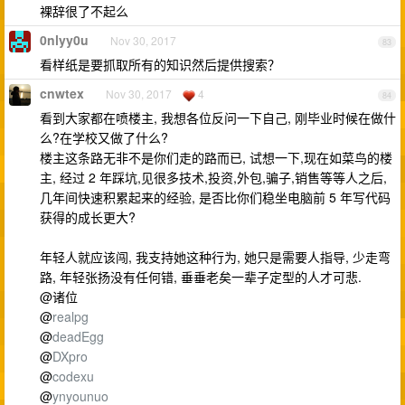
裸辞很了不起么
0nlyy0u
Nov 30, 2017
83
看样纸是要抓取所有的知识然后提供搜索？
cnwtex
Nov 30, 2017
4
84
看到大家都在喷楼主, 我想各位反问一下自己, 刚毕业时候在做什
么?在学校又做了什么?
楼主这条路无非不是你们走的路而已, 试想一下,现在如菜鸟的楼
主, 经过 2 年踩坑,见很多技术,投资,外包,骗子,销售等等人之后,
几年间快速积累起来的经验, 是否比你们稳坐电脑前 5 年写代码
获得的成长更大?
年轻人就应该闯, 我支持她这种行为, 她只是需要人指导, 少走弯
路, 年轻张扬没有任何错, 垂垂老矣一辈子定型的人才可悲.
@诸位
@
realpg
@
deadEgg
@
DXpro
@
codexu
@
ynyounuo