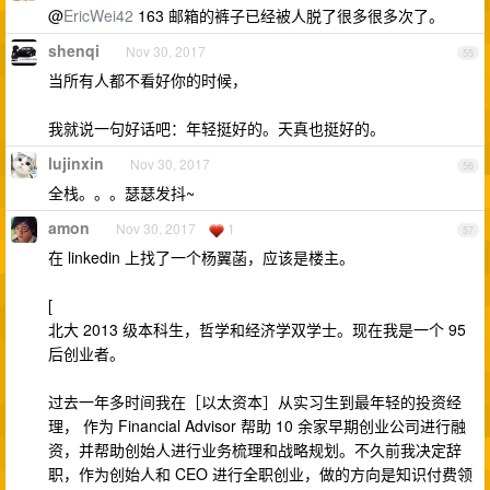
@
EricWei42
163 邮箱的裤子已经被人脱了很多很多次了。
shenqi
Nov 30, 2017
55
当所有人都不看好你的时候，
我就说一句好话吧：年轻挺好的。天真也挺好的。
lujinxin
Nov 30, 2017
56
全栈。。。瑟瑟发抖~
amon
Nov 30, 2017
1
57
在 linkedin 上找了一个杨翼菡，应该是楼主。
[
北大 2013 级本科生，哲学和经济学双学士。现在我是一个 95
后创业者。
过去一年多时间我在［以太资本］从实习生到最年轻的投资经
理， 作为 Financial Advisor 帮助 10 余家早期创业公司进行融
资，并帮助创始人进行业务梳理和战略规划。不久前我决定辞
职，作为创始人和 CEO 进行全职创业，做的方向是知识付费领