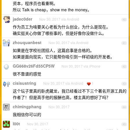
资本，程序员也看重啊。
所以 Talk is cheap，show me the money。
jadec0der
Nov 30, 2017 via Android
40
作为员工为啥要关心老板为什么创业，为什么是现在。
确实挺关心你做了哪些事的，但是好像你没做什么。
zhouquanbest
Nov 30, 2017 via Android
41
如果是在学校社团招人，这篇启事是合格的。
如果是面向现实，它只能帮你吸引到一样初级的开发者。
GG668v26Fd55CP5W
Nov 30, 2017 via iPhone
42
很不靠谱的感觉
cisisustring
Nov 30, 2017 via Android
1
43
这个坛子里真的卧虎藏龙，我已经看过不下三个著名开源工具的
作者了！但是高手他的报酬也高，楼主真的想好了吗？
chimingphang
Nov 30, 2017
44
我相信你可以的
l00t
Nov 30, 2017
45