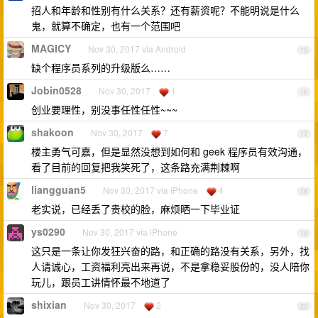
招人和年龄和性别有什么关系？还有薪资呢？不能明说是什么
鬼，就算不确定，也有一个范围吧
MAGICY
Nov 30, 2017 via Android
15
缺个程序员系列的升级版么……
Jobin0528
Nov 30, 2017
1
16
创业要理性，别没事任性任性~~~
shakoon
Nov 30, 2017
7
17
楼主勇气可嘉，但是显然没想到如何和 geek 程序员有效沟通，
看了目前的回复把我笑死了，这条路充满荆棘啊
liangguan5
Nov 30, 2017 via iPhone
4
18
老实说，已经丢了贵校的脸，麻烦晒一下毕业证
ys0290
Nov 30, 2017 via iPhone
19
这只是一条让你发狂兴奋的路，和正确的路没有关系，另外，找
人请诚心，工资福利亮出来再说，不是拿稳妥股份的，没人陪你
玩儿，跟员工讲情怀最不地道了
shixian
Nov 30, 2017
2
20