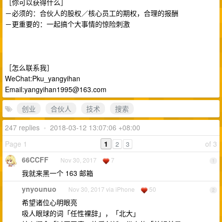
［你可以获得什么］
－必须的：合伙人的股权／核心员工的期权，合理的报酬
－更重要的：一起搞个大事情的惊险刺激
［怎么联系我］
WeChat:Pku_yangyihan
Email:
yangyihan1995@163.com
创业
合伙人
技术
搜索
247 replies
•
2018-03-12 13:07:06 +08:00
Page 1
1
of 3
2
3
66CCFF
Nov 30, 2017
7
1
我就来黑一个 163 邮箱
ynyounuo
Nov 30, 2017 via iPhone
50
2
希望诸位心明眼亮
吸人眼球的词「任性裸辞」，「北大」