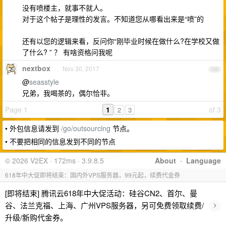
没有喷楼主，就事不就人。
对于这个帖子是理性的发言。不知道您从哪看出来是“喷”的
还有以您的逻辑来看，反问你“刚毕业时候在做什么?在学校又做
了什么? ” ？ 有啥资格问我呢
nextbox
Nov 30, 2017
100
@
seasstyle
兄弟，我喝茶的，偶尔恰非。
Page 1
1
of 3
2
3
• 外包信息请发到
/go/outsourcing
节点。
• 不要把相同的信息发到不同的节点
© 2026 V2EX · 172ms · 3.9.8.5
About
·
Language
618年中大促即将结束：国内外VPS服务器，99元起，续费代金券
[即将结束] 腾讯云618年中大促活动：硅谷CN2、首尔、曼
›
谷、法兰克福、上海、广州VPS服务器，另可免费领取续费/
升级/新购代金券。