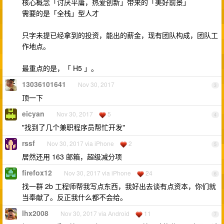
核心概念「讨厌平庸，热爱创新」带来的「美好前景」
需要的是「全栈」型人才
只字未提已经拿到的投资，能出的薪金，现有团队构成，团队工
作地点。
最重点的是，「 H5 」。
13036101641
Nov 30, 2017
3
顶一下
eicyan
Nov 30, 2017
5
4
"找到了几个兼职程序员帮忙开发"
rssf
Nov 30, 2017 via iPhone
2
5
居然还用 163 邮箱，超级减分项
firefox12
Nov 30, 2017 via iPhone
24
6
找一群 2b 工程师帮我写点东西，我好出去谈有点资本，你们就
当奉献了。反正我什么都不会给。
lhx2008
Nov 30, 2017 via Android
11
7