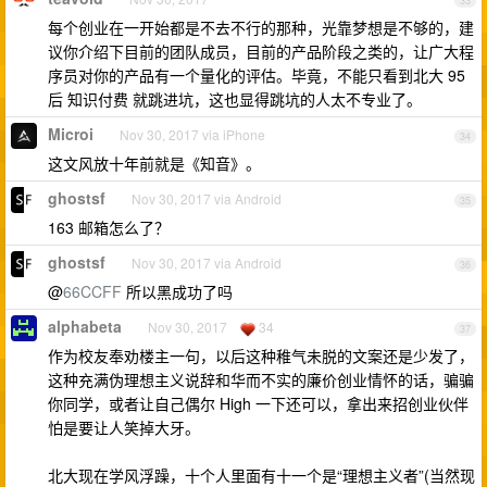
33
每个创业在一开始都是不去不行的那种，光靠梦想是不够的，建
议你介绍下目前的团队成员，目前的产品阶段之类的，让广大程
序员对你的产品有一个量化的评估。毕竟，不能只看到北大 95
后 知识付费 就跳进坑，这也显得跳坑的人太不专业了。
Microi
Nov 30, 2017 via iPhone
34
这文风放十年前就是《知音》。
ghostsf
Nov 30, 2017 via Android
35
163 邮箱怎么了？
ghostsf
Nov 30, 2017 via Android
36
@
66CCFF
所以黑成功了吗
alphabeta
Nov 30, 2017
34
37
作为校友奉劝楼主一句，以后这种稚气未脱的文案还是少发了，
这种充满伪理想主义说辞和华而不实的廉价创业情怀的话，骗骗
你同学，或者让自己偶尔 High 一下还可以，拿出来招创业伙伴
怕是要让人笑掉大牙。
北大现在学风浮躁，十个人里面有十一个是“理想主义者”(当然现