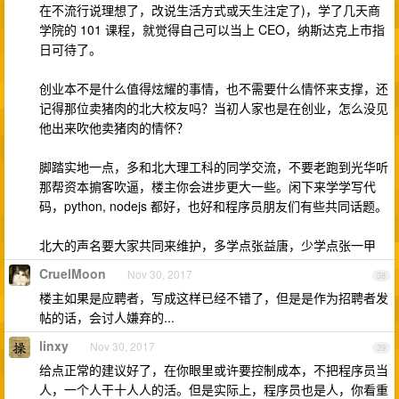
在不流行说理想了，改说生活方式或天生注定了)，学了几天商
学院的 101 课程，就觉得自己可以当上 CEO，纳斯达克上市指
日可待了。
创业本不是什么值得炫耀的事情，也不需要什么情怀来支撑，还
记得那位卖猪肉的北大校友吗？当初人家也是在创业，怎么没见
他出来吹他卖猪肉的情怀？
脚踏实地一点，多和北大理工科的同学交流，不要老跑到光华听
那帮资本掮客吹逼，楼主你会进步更大一些。闲下来学学写代
码，python, nodejs 都好，也好和程序员朋友们有些共同话题。
北大的声名要大家共同来维护，多学点张益唐，少学点张一甲
CruelMoon
Nov 30, 2017
38
楼主如果是应聘者，写成这样已经不错了，但是是作为招聘者发
帖的话，会讨人嫌弃的...
linxy
Nov 30, 2017
39
给点正常的建议好了，在你眼里或许要控制成本，不把程序员当
人，一个人干十人人的活。但是实际上，程序员也是人，你看重