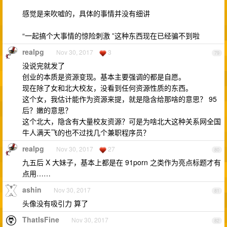
感觉是来吹嘘的，具体的事情并没有细讲
“一起搞个大事情的惊险刺激 ”这种东西现在已经骗不到啦
realpg
Nov 30, 2017
3
79
没说完就发了
创业的本质是资源变现。基本主要强调的都是自愿。
现在除了女和北大校友，没看到任何资源性质的东西。
这个女，我估计能作为资源来提，就是隐含给那啥的意思？ 95
后？嫩的意思？
这个北大，隐含有大量校友资源？可是为啥北大这种关系网全国
牛人满天飞的也不过找几个兼职程序员？
realpg
Nov 30, 2017
27
80
九五后 X 大妹子，基本上都是在 91porn 之类作为亮点标题才有
点用……
ashin
Nov 30, 2017
81
头像没有吸引力 算了
ThatIsFine
Nov 30, 2017
82