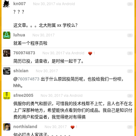
kn007
Nov 30, 2017 via Android
24
？？？
这文章。。。北大附属 xx 学校么？
luhua
Nov 30, 2017
25
就差一个程序员啦
760974873
Nov 30, 2017 via Android
1
26
简历已投，请查收，是时候一起干了。
shixian
Nov 30, 2017
27
@
760974873
出于什么原因投简历呢，也投给我们一份呗，
hhh。
sfree2005
Nov 30, 2017 via Android
28
佩服你的勇气和胆识，可惜我的技术栈帮不上忙，且人也不在北
上广深那种地方，希望能快点看到你们的成品。我自己是知识付
费的用户和受益者，我觉得绝对有得搞
northisland
Nov 30, 2017
1
29
何必打击人家孩子。。。。。。