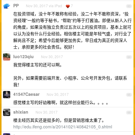
PP
Nov 30, 2017 via iPad
7
63
在投资领域，没十年不敢称有经验，没二十年不敢称资深，“投
资经理”一般约等于秘书，“帮助”约等于打酱油。即便从新人入行
的角度，如果没有独立负责过五次以上的投资项目，基本上就可
以认为没有什么行业经验。相信楼主可能是年轻气盛，对行业了
解尚且不足；希望今后能够更加务实，早日成为真正的资深人
士，承担更多的社会责任。祝好！
luo123qiu
Nov 30, 2017
64
我觉得楼主写的还可以啊。
另外，如果需要前端开发、小程序、公众号开发外包，请联系
我！
41547Caesar
Nov 30, 2017
65
感觉楼主写的好幼稚啊，就这样创业能行么。。。。
shixian
Nov 30, 2017
66
楼主经历其实还是挺多的，但是营销思维太重了。
http://edu.ifeng.com/a/20141021/40842105_0.shtml