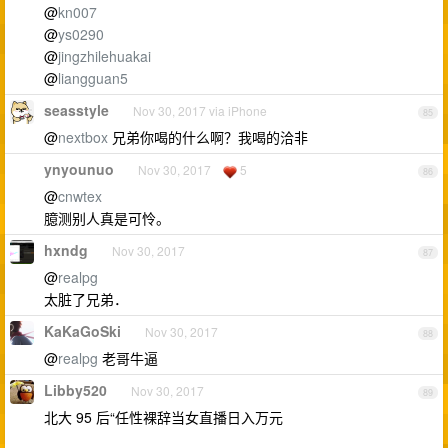
@
kn007
@
ys0290
@
jingzhilehuakai
@
liangguan5
seasstyle
Nov 30, 2017 via iPhone
85
@
nextbox
兄弟你喝的什么啊？我喝的洽非
ynyounuo
Nov 30, 2017
5
86
@
cnwtex
臆测别人真是可怜。
hxndg
Nov 30, 2017
87
@
realpg
太脏了兄弟．
KaKaGoSki
Nov 30, 2017
88
@
realpg
老哥牛逼
Libby520
Nov 30, 2017
89
北大 95 后“任性裸辞当女直播日入万元