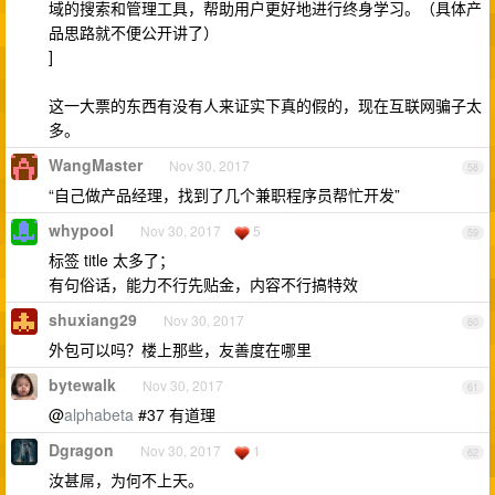
域的搜索和管理工具，帮助用户更好地进行终身学习。（具体产
品思路就不便公开讲了）
]
这一大票的东西有没有人来证实下真的假的，现在互联网骗子太
多。
WangMaster
Nov 30, 2017
58
“自己做产品经理，找到了几个兼职程序员帮忙开发”
whypool
Nov 30, 2017
5
59
标签 title 太多了；
有句俗话，能力不行先贴金，内容不行搞特效
shuxiang29
Nov 30, 2017
60
外包可以吗？楼上那些，友善度在哪里
bytewalk
Nov 30, 2017
61
@
alphabeta
#37 有道理
Dgragon
Nov 30, 2017
1
62
汝甚屌，为何不上天。