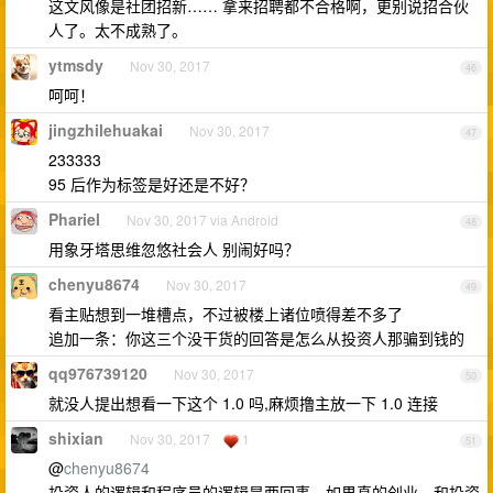
这文风像是社团招新…… 拿来招聘都不合格啊，更别说招合伙
人了。太不成熟了。
ytmsdy
Nov 30, 2017
46
呵呵！
jingzhilehuakai
Nov 30, 2017
47
233333
95 后作为标签是好还是不好？
Phariel
Nov 30, 2017 via Android
48
用象牙塔思维忽悠社会人 别闹好吗？
chenyu8674
Nov 30, 2017
49
看主贴想到一堆槽点，不过被楼上诸位喷得差不多了
追加一条：你这三个没干货的回答是怎么从投资人那骗到钱的
qq976739120
Nov 30, 2017
50
就没人提出想看一下这个 1.0 吗,麻烦撸主放一下 1.0 连接
shixian
Nov 30, 2017
1
51
@
chenyu8674
投资人的逻辑和程序员的逻辑是两回事。如果真的创业，和投资