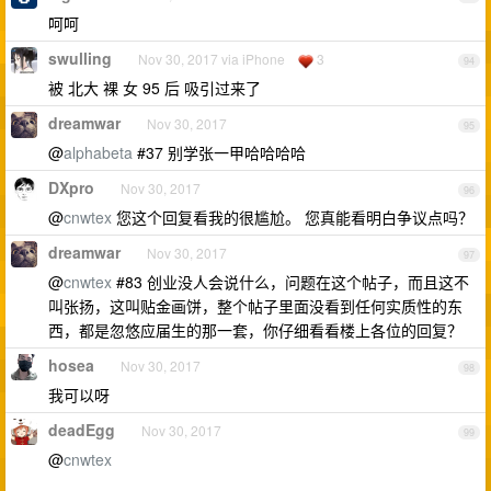
呵呵
swulling
Nov 30, 2017 via iPhone
3
94
被 北大 裸 女 95 后 吸引过来了
dreamwar
Nov 30, 2017
95
@
alphabeta
#37 别学张一甲哈哈哈哈
DXpro
Nov 30, 2017
96
@
cnwtex
您这个回复看我的很尴尬。 您真能看明白争议点吗？
dreamwar
Nov 30, 2017
97
@
cnwtex
#83 创业没人会说什么，问题在这个帖子，而且这不
叫张扬，这叫贴金画饼，整个帖子里面没看到任何实质性的东
西，都是忽悠应届生的那一套，你仔细看看楼上各位的回复？
hosea
Nov 30, 2017
98
我可以呀
deadEgg
Nov 30, 2017
99
@
cnwtex