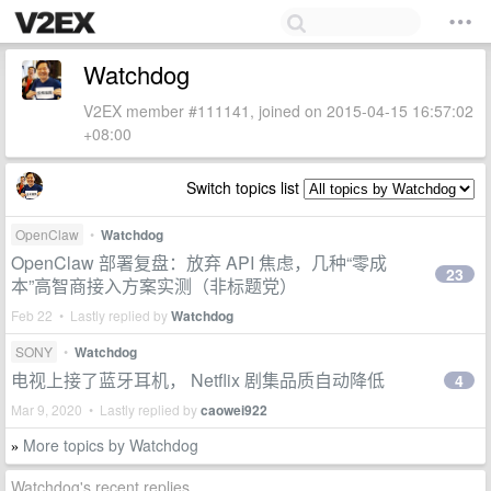
Watchdog
V2EX member #111141, joined on 2015-04-15 16:57:02
+08:00
Switch topics list
OpenClaw
•
Watchdog
OpenClaw 部署复盘：放弃 API 焦虑，几种“零成
23
本”高智商接入方案实测（非标题党）
Feb 22 • Lastly replied by
Watchdog
SONY
•
Watchdog
电视上接了蓝牙耳机， Netflix 剧集品质自动降低
4
Mar 9, 2020 • Lastly replied by
caowei922
More topics by Watchdog
»
Watchdog's recent replies