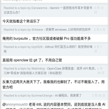
Replied to a topic by Danswerme
Gemini 一直把我当作某乡党委书
3 月 12
›
日
记该怎么办？
今天就指着这个笑话乐了
Replied to a topic by 404www
求推荐 windows 上好用的抓包软件
3 月 4 日
›
俺用的 burpsuite ，官方社区版或者破解 Pro 版功能差不多
Replied to a topic by lizy0329
Github 你们是怎么用的？我觉得好难
3 月 1
›
日
用
直接用 openclaw 拉 git 了，不用自己管
Replied to a topic by Watchdog
OpenClaw 部署复盘：放弃 API 焦虑，
2 月
›
28 日
几种“零成本”高智商接入方案实测（非标题党）
反重力这两天大赦天下了，我看我的也解封了，不过不敢接入了，用
官方吧
Replied to a topic by SummerOrange
AI 编程后，我更累了
2 月 26 日
›
@
anonymous00
老哥 69L 说的内容基本赞同，说到底就是当人像 AI