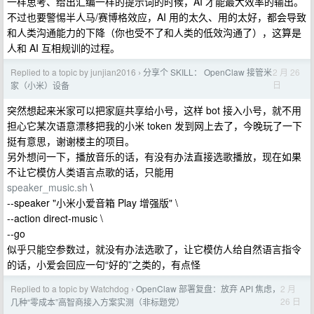
一样思考、给出汇编一样的提示词的时候，AI 才能最大效率的输出。
不过也要警惕半人马/赛博格效应，AI 用的太久、用的太好，都会导致
和人类沟通能力的下降（你也受不了和人类的低效沟通了），这算是
人和 AI 互相规训的过程。
Replied to a topic by junjian2016
分享个 SKILL： OpenClaw 接管米
2 月 26
›
日
家（小米）设备
突然想起来米家可以把家庭共享给小号，这样 bot 接入小号，就不用
担心它某次语意漂移把我的小米 token 发到网上去了，今晚玩了一下
挺有意思，谢谢楼主的项目。
另外想问一下，播放音乐的话，有没有办法直接选歌播放，现在如果
不让它模仿人类语言点歌的话，只能用
speaker_music.sh
\
--speaker "小米小爱音箱 Play 增强版" \
--action direct-music \
--go
似乎只能空参数过，就没有办法选歌了，让它模仿人给自然语言指令
的话，小爱会回应一句“好的”之类的，有点怪
Replied to a topic by Watchdog
OpenClaw 部署复盘：放弃 API 焦虑，
2 月
›
26 日
几种“零成本”高智商接入方案实测（非标题党）