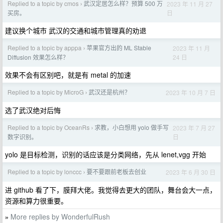
Replied to a topic by cmos
武汉定居怎么样？预算 500 万
2023 年 11 月 27
›
日
买房。
建议换个城市 武汉的交通和城市管理真的劝退
Replied to a topic by apppa
苹果官方出的 ML Stable
2023 年 11 月
›
24 日
Diffusion 效果怎么样？
效果不会有区别吧，就是有 metal 的加速
Replied to a topic by MicroG
武汉还是杭州？
2023 年 10 月 7 日
›
选了武汉绝对后悔
Replied to a topic by OceanRs
求教，小白想用 yolo 做手写
2023 年 7 月 27
›
日
数字识别。
yolo 是目标检测，识别的话应该是分类网络，先从 lenet,vgg 开始
Replied to a topic by lonccc
要不要跟前老板去创业
2023 年 6 月 30 日
›
进 github 看了下，膜拜大佬。我觉得去更大的团队，舞台会大一点，
资源和算力很重要。
More replies by WonderfulRush
»