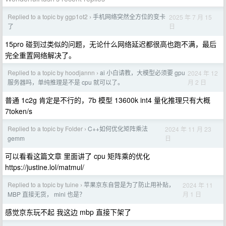
Replied to a topic by ggp1ot2
手机网络突然全方位的变卡
2025 年 7 月 15
›
日
了
15pro 碰到过类似的问题，无论什么网络延迟都很高也跑不满，最后
完全重置网络解决了。
Replied to a topic by hoodjannn
ai 小白请教，大模型必须要 gpu
2024 年 12
›
月 2 日
服务器吗，单纯推理是不是 cpu 就可以了。
普通 1c2g 肯定是不行的，7b 模型 13600k int4 量化推理只有大概
7token/s
Replied to a topic by Folder
C++如何优化矩阵乘法
2024 年 11 月 23
›
日
gemm
可以看看这篇文章 里面讲了 cpu 矩阵乘的优化
https://justine.lol/matmul/
Replied to a topic by tuine
苹果京东自营是为了防止用补贴，
2024 年 11
›
月 1 日
MBP 直接无货， mini 也是？
感觉京东玩不起 我这边 mbp 直接下架了