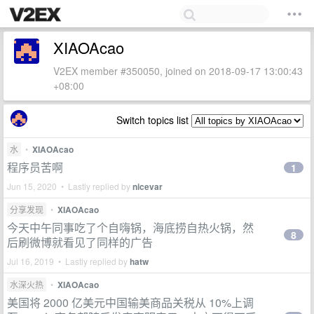
XIAOAcao
V2EX member #350050, joined on 2018-09-17 13:00:43
+08:00
Switch topics list
水
•
XIAOAcao
程序员苦啊
1
Jun 15, 2020 • Lastly replied by
nicevar
分享发现
•
XIAOAcao
今天中午同事吃了个自嗨锅，海底捞自热火锅，然
8
后刷微博就看见了同样的广告
Jul 16, 2019 • Lastly replied by
hatw
水深火热
•
XIAOAcao
美国将 2000 亿美元中国输美商品关税从 10%上调