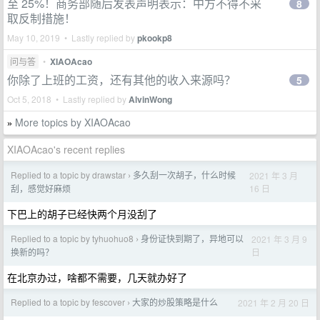
至 25%！商务部随后发表声明表示：中方不得不采
8
取反制措施！
May 10, 2019 • Lastly replied by
pkookp8
问与答
•
XIAOAcao
你除了上班的工资，还有其他的收入来源吗？
5
Oct 5, 2018 • Lastly replied by
AlvinWong
More topics by XIAOAcao
»
XIAOAcao's recent replies
Replied to a topic by drawstar
多久刮一次胡子，什么时候
2021 年 3 月
›
16 日
刮，感觉好麻烦
下巴上的胡子已经快两个月没刮了
Replied to a topic by tyhuohuo8
身份证快到期了，异地可以
2021 年 3 月 9
›
日
换新的吗？
在北京办过，啥都不需要，几天就办好了
Replied to a topic by fescover
大家的炒股策略是什么
2021 年 2 月 20 日
›