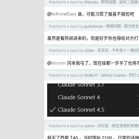
Replied to a topic by
Xiqiuqiu
职场话题
坐标二线省
›
›
@
linKnowEasy
诶，可能习惯了报喜不报忧吧
Replied to a topic by
gudutianya
情感问题
因为性生
›
›
虽然是看热闹进来的，但是好歹你也得给对方打
Replied to a topic by
v2dev
买买买
今年双十一囤点
›
›
@
stucom
冈本我屯了，现在娃都一岁半了也用
Replied to a topic by
ShiBuYi
GitHub Copilot
你们 
›
›
Replied to a topic by
razios
问与答
现在洗地机有哪
›
›
我买了西屋 T40 ，当时国补 2100 。日