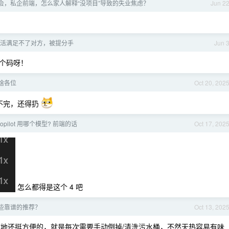
会，私企前端，怎么家人解释“没项目”导致的失业焦虑？
Jun 2
活满足不了对方，被提分手
Jun 
个码呀！
啥各位
Oct 20, 202
不完，还得扔
copilot 用哪个模型? 前端的话
Oct 17, 202
怎么都得是这个 4 吧
些靠谱的推荐？
Oct 13, 202
常的话拖地还挺方便的，就是每次需要手动倒掉/清洗污水桶，不然天热容易有味