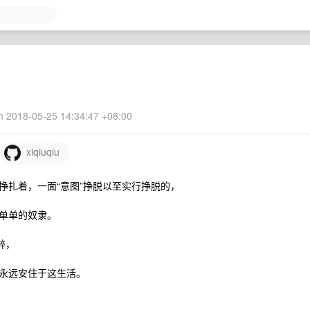
 2018-05-25 14:34:47 +08:00
xiqiuqiu
挣扎着，一面“意图”挣脱以至实行挣脱的，
单单的奴隶。
醉，
永远安住于这生活。