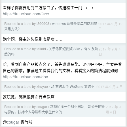
看样子你需要用到三方接口了，传送楼主一门 →_→
https://tutucloud.com/face
Replied to a topic by l890908
windows 系统最简单的防粗暴
2017 年 9 月 12
›
日
采集方法？
跑个题，楼主的头像到底是啥……
Replied to a topic by taliald
关于涂图短视频 SDK，有 V 友熟
2017 年 9 月 4
›
日
悉的吗
哈，看到自家产品被点名了，首先谢谢夸奖。评价好不好，主要是看
自己的需求，推荐题主看看我们的文档，看看接入的简洁程度如何
https://tutucloud.com/doc
Replied to a topic by zhuyao
v2 右边那个 WeGene 靠谱不
2017 年 9 月 4 日
›
这玩意，感觉跟算命有点像啊
Replied to a topic by cougar
求帮忙找一个创业网站，是关于拍摄
2017 年 9
›
月 4 日
电影的，扶持个人导演和大学生什么的
@
cougar
客气啦