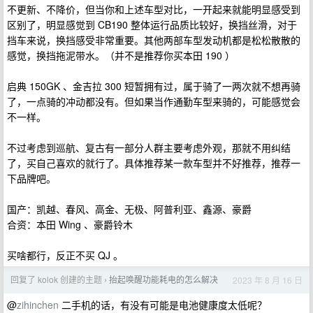
不更新、不降价，但当你和上述车型对比，一开起来就能明显感受到
区别了，明显感觉到 CB190 整体运行品质比较好，换挡丝滑，对于
挡车来说，换挡感受非常重要。其他两部车型发动机都是松松散散的
感觉，换挡拖泥带水。（并不是推荐你买本田 190 ）
启典 150GK 、金吉拉 300 短暂拥有过，属于骑了一两次就不想再骑
了，一点骑的冲动都没有。但如果当作通勤车型来骑的，可能感觉会
不一样。
不过考虑到巡航、复古有一部分人群主要考虑外观，那就不用纠结
了，买自己喜欢的就行了。具体推荐某一款车型并不好推荐，推荐一
下品牌吧。
国产：凯越、春风、高金、无极、阿普利亚、鑫源、豪爵
合资：本田 Wing 、豪爵铃木
买啥都行，反正不买 QJ 。
回复了 kolok 创建的主题
抬起唤醒功能耗电的怎么解决
2023 年 8 月 16 日
›
@
zihinchen
二手机的话，有没有可能是电池健康度太低呢？