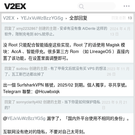
V2EX
YEJxVuWzBzzYGSg
全部回复
回复总数
13
›
›
回复了 xmy2232867 创建的主题
安卓有没有像 AlDente 这样的
2024 年 4 月
›
13 日
软件，限制充电到 80%就停止。
没 Root 只能配合智能插座这些实现，Root 了的话使用 Magisk 模
块：AccA 、智能停充。很多第三方 Rom （如 LineageOS ）直接内
置了该功能，在设置里面调整即可。
回复了 sudosu 创建的主题
有了甲骨文后就没有买 VPS 的想法
2023 年 11 月
›
26 日
了，瓦工斯巴达都出掉了
出一個 SurfsharkVPN 賬號，2025/02 到期。個人獨享，非共享號。
Telegram 聯繫：@Hcuwbxiqk
回复了 sonnyclarity492 创建的主题
当下你是如何保护隐私
2023 年 9 月 21
›
日
的？
@
YEJxVuWzBzzYGSg
漏字了，「国内外平台使用不相同的身份」。
互联网没有绝对的隐私，不要对自己太苛刻。