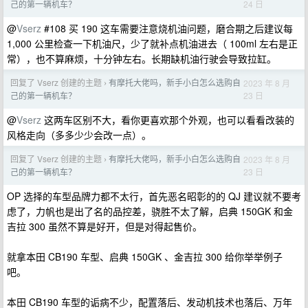
24 日
己的第一辆机车？
@
Vserz
#108 买 190 这车需要注意烧机油问题，磨合期之后建议每
1,000 公里检查一下机油尺，少了就补点机油进去（ 100ml 左右是正
常），也不算麻烦，十分钟左右。长期缺机油行驶会导致拉缸。
回复了 Vserz 创建的主题
有摩托大佬吗，新手小白怎么选购自
2023 年 8 月
›
23 日
己的第一辆机车？
@
Vserz
这两车区别不大，看你更喜欢那个外观，也可以看看改装的
风格走向（多多少少会改一点）。
回复了 Vserz 创建的主题
有摩托大佬吗，新手小白怎么选购自
2023 年 8 月
›
23 日
己的第一辆机车？
OP 选择的车型品牌力都不太行，首先恶名昭彰的的 QJ 建议就不要考
虑了，力帆也是出了名的品控差，骁胜不太了解，启典 150GK 和金
吉拉 300 虽然不算是好开，但是对得起售价。
就拿本田 CB190 车型、启典 150GK 、金吉拉 300 给你举举例子
吧。
本田 CB190 车型的诟病不少，配置落后、发动机技术也落后、万年