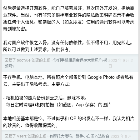
然后尽量选择开源软件，能自己部署最好，其次国外开发的，拒绝商
业软件。当然，也有非常多很棒商业软件的隐私政策明确表示不会收
集任何个人信息。和亲密的人（如女朋友）使用的通讯软件可以考虑
端到端加密。
我对国产软件恨之入骨，没有任何依赖性，但不得不用，用完即走。
所以可以做到上述要求，仅供参考。
回复了 bootvue 创建的主题
你们手机相册会保存大量照片/视
2023 年 9 月 2
›
日
频吗?
不存手机、电脑本地，所有照片全部备份到 Google Photo 或者私有
云，主要出于隐私考虑。主要方式：
- 相机拍摄的照片备份到云之后，删除本地。
- 每日定时清理非相机拍摄（如截图、App 保存）的图片
本地相册基本都是空。不过似乎和 OP 的出发点不一样，我认为相片
的珍贵的、值得收藏保留的。
回复了 Vserz 创建的主题
有摩托大佬吗，新手小白怎么选购自
2023 年 8 月
›