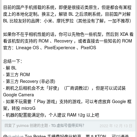
目前的国产手机搭载的系统，即便是很接近类原生，但是都会有某程
度上的本地化定制。换言之，解锁 BL 之后须刷系统，目前国产对解
BL 比较友好的品牌：小米、摩托罗拉（其他没有了解，一加不推荐）
如果你不在乎相机性能的话，你可以先物色一些机型，然后到 XDA 看
看该机型的支持的 ROM 、Recovery ，或者直接去一些知名的 ROM
官方：Lineage OS 、PixelExperience 、PixelOS
总结一下：
- 解 BL
- 第三方 ROM
- 第三方 Recovery (非必须)
- 刷机之后相机会不太「好使」（厂商调教过），但是可以试试装
Google Camera
- 如果不玩需要「 Play 游戏」支持的游戏，可以考虑放弃 Google 框
架，转投 microG
- 机器的配置能满足你，个人建议 RAM 12g 以上吧
回复了 yuimoa 创建的主题
TG 虚拟号值得买吗？
2022 年 12 月 13 日
›
@
clueblue
Ton Bridge 手續費好像比較高，要 5 $TON 。可以通過