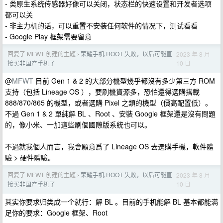
- 类原生系统传感器好像可以关闭，状态栏的快速设置和开发者选项
都可以关
- 非主力机的话，可以重置不安装任何软件的情况下，测试看看
- Google Play 框架需要留意
回复了 MFWT 创建的主题
荣耀手机 ROOT 失败，以后可能直
2023 年 8 月
›
10 日
接买非国产手机了
@
MFWT
目前 Gen 1 & 2 的大部分機型幾乎都沒有多少第三方 ROM
支持（包括 Lineage OS ），要刷機資源多，恐怕還得選購搭載
888/870/865 的機型，或者選購 Pixel 之類的機型（價高配置低）。
不過 Gen 1 & 2 單純解 BL 、Root 、安裝 Google 框架還是沒有問題
的，像小米、一加這些刷個國際版系統也可以。
不過就我個人而言，我會願意爲了 Lineage OS 去選購手機，軟件體
驗 > 硬件體驗。
回复了 MFWT 创建的主题
荣耀手机 ROOT 失败，以后可能直
2023 年 8 月
›
10 日
接买非国产手机了
其实你要求归类成一个就行：解 BL 。目前的手机能解 BL 基本都能满
足你的要求：Google 框架、Root