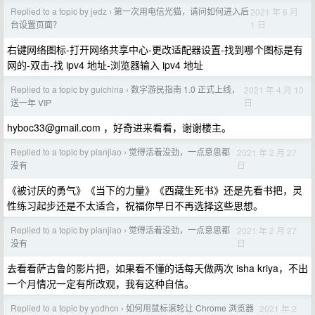
Replied to a topic by jedz
第一次用电信光猫，请问如何进入后
2021 年 6 月
›
1 日
台设置页面？
右键网络图标-打开网络共享中心-更改适配器设置-找到哪个图标是有
网的-双击-找 ipv4 地址-浏览器输入 ipv4 地址
Replied to a topic by guichina
数字游民指南 1.0 正式上线，
2021 年 4 月 10
›
日
送一年 VIP
hyboc33@gmail.com
，好奇进来看看，谢谢楼主。
Replied to a topic by pianjiao
觉得活着没劲，一点意思都
2021 年 2 月 27
›
日
没有
《被讨厌的勇气》《当下的力量》《西藏生死书》还是先看书把，灵
性练习起步还是不太适合，祝福你早日不再选择这些思想。
Replied to a topic by pianjiao
觉得活着没劲，一点意思都
2021 年 2 月 27
›
日
没有
去看看萨古鲁的影片把，如果看不懂的话每天做两次 isha kriya，不出
一个月情况一定有所改观，我有这种自信。
Replied to a topic by yodhcn
如何用鼠标滚轮让 Chrome 浏览器
2021 年 2
›