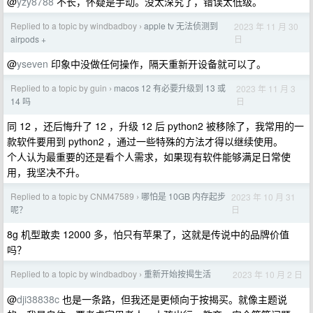
@
yzy8788
不长，怀疑是手动。没太深究了，错误太低级。
Replied to a topic by windbadboy
apple tv 无法侦测到
2023 年 11 月 30
›
日
airpods +
@
yseven
印象中没做任何操作，隔天重新开设备就可以了。
Replied to a topic by guin
macos 12 有必要升级到 13 或
2023 年 11 月 3
›
日
14 吗
同 12 ，还后悔升了 12 ，升级 12 后 python2 被移除了，我常用的一
款软件要用到 python2 ，通过一些特殊的方法才得以继续使用。
个人认为最重要的还是看个人需求，如果现有软件能够满足日常使
用，我坚决不升。
Replied to a topic by CNM47589
哪怕是 10GB 内存起步
2023 年 10 月 31
›
日
呢？
8g 机型敢卖 12000 多，怕只有苹果了，这就是传说中的品牌价值
吗？
Replied to a topic by windbadboy
重新开始按揭生活
2023 年 10 月 2 日
›
@
dji38838c
也是一条路，但我还是更倾向于按揭买。就像主题说