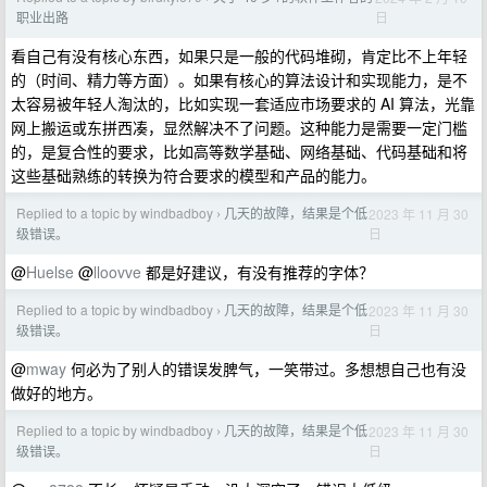
日
职业出路
看自己有没有核心东西，如果只是一般的代码堆砌，肯定比不上年轻
的（时间、精力等方面）。如果有核心的算法设计和实现能力，是不
太容易被年轻人淘汰的，比如实现一套适应市场要求的 AI 算法，光靠
网上搬运或东拼西凑，显然解决不了问题。这种能力是需要一定门槛
的，是复合性的要求，比如高等数学基础、网络基础、代码基础和将
这些基础熟练的转换为符合要求的模型和产品的能力。
Replied to a topic by windbadboy
几天的故障，结果是个低
2023 年 11 月 30
›
日
级错误。
@
Huelse
@
lloovve
都是好建议，有没有推荐的字体？
Replied to a topic by windbadboy
几天的故障，结果是个低
2023 年 11 月 30
›
日
级错误。
@
mway
何必为了别人的错误发脾气，一笑带过。多想想自己也有没
做好的地方。
Replied to a topic by windbadboy
几天的故障，结果是个低
2023 年 11 月 30
›
日
级错误。