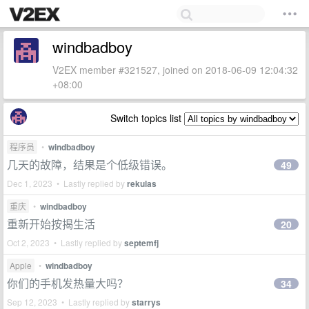
windbadboy
V2EX member #321527, joined on 2018-06-09 12:04:32
+08:00
Switch topics list
程序员
•
windbadboy
几天的故障，结果是个低级错误。
49
Dec 1, 2023 • Lastly replied by
rekulas
重庆
•
windbadboy
重新开始按揭生活
20
Oct 2, 2023 • Lastly replied by
septemfj
Apple
•
windbadboy
你们的手机发热量大吗？
34
Sep 12, 2023 • Lastly replied by
starrys