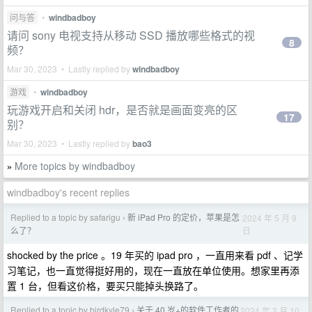
问与答
•
windbadboy
请问 sony 电视支持从移动 SSD 播放哪些格式的视
8
频？
Mar 30, 2023 • Lastly replied by
windbadboy
游戏
•
windbadboy
玩游戏开启和关闭 hdr，是否就是画面变亮的区
17
别？
Mar 30, 2023 • Lastly replied by
bao3
More topics by windbadboy
»
windbadboy's recent replies
Replied to a topic by safarigu
新 iPad Pro 的定价，苹果是怎
2024 年 5 月 9
›
日
么了？
shocked by the price 。19 年买的 ipad pro ，一直用来看 pdf 、记学
习笔记，也一直觉得挺好用的，现在一直放在单位使用。想家里再添
置 1 台，但看这价格，要买只能掉头换路了。
Replied to a topic by birdkyle79
关于 40 岁+的软件工作者的
2024 年 2 月 10
›