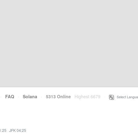
·
FAQ
·
Solana
·
5313 Online
Highest 6679
·
Select Langua
1:25
·
JFK 04:25