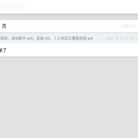
1 页
回复总数
解锁后，自动断开 wifi，连接 4G， 1-2 秒后又重新连接 wifi
2020 年 12 月 28 
谢了