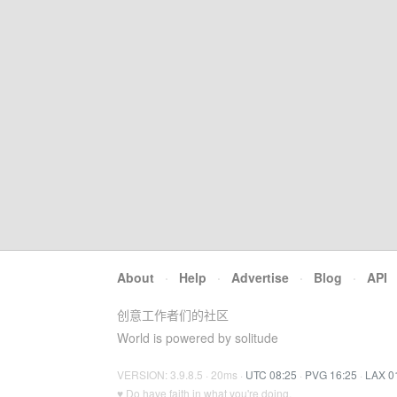
About
·
Help
·
Advertise
·
Blog
·
API
创意工作者们的社区
World is powered by solitude
VERSION: 3.9.8.5 · 20ms ·
UTC 08:25
·
PVG 16:25
·
LAX 0
♥ Do have faith in what you're doing.