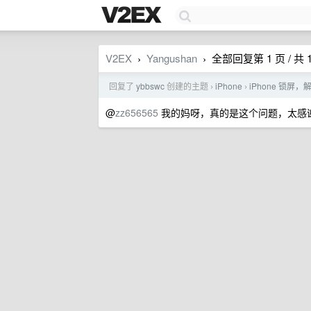
V2EX
Yangushan
全部回复第 1 页 / 共 
›
›
回复了
ybbswc
创建的主题
iPhone
iPhone 锁屏，
›
›
@
zz656565
我的妈呀，真的是这个问题，太感