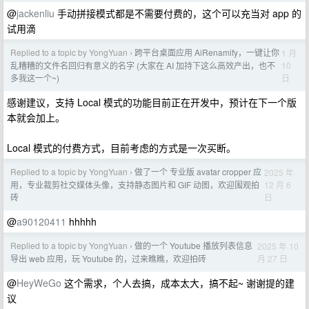
@
jackenliu
手动拼接模式都是不需要付费的，这个可以充当对 app 的
试用滴
Replied to a topic by YongYuan
跨平台桌面应用 AiRenamify，一键让你
1 月
›
10
乱糟糟的文件名回归有意义的名字 (大家在 AI 加持下这么高效产出，也不
日
多我这一个~)
感谢建议，支持 Local 模式的功能目前正在开发中，预计在下一个版
本就会加上。
Local 模式的付费方式，目前考虑的方式是一次买断。
Replied to a topic by YongYuan
做了一个 专业版 avatar cropper 应
2025 年
›
12 月 6
用，专业裁剪社交媒体头像，支持静态图片和 GIF 动图，欢迎围观拍
日
砖
@
a90120411
hhhhh
Replied to a topic by YongYuan
做的一个 Youtube 播放列表信息
2025 年 10
›
月 27 日
导出 web 应用，玩 Youtube 的，过来瞧瞧，欢迎拍砖
@
HeyWeGo
这个需求，个人去搞，成本太大，搞不起~ 谢谢提的建
议