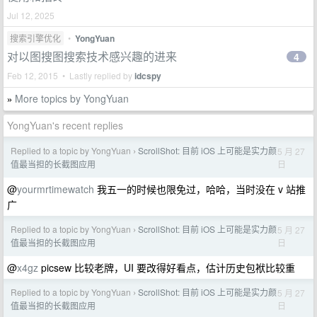
Jul 12, 2025
搜索引擎优化
•
YongYuan
对以图搜图搜索技术感兴趣的进来
4
Feb 12, 2015 • Lastly replied by
idcspy
More topics by YongYuan
»
YongYuan's recent replies
Replied to a topic by YongYuan
ScrollShot: 目前 iOS 上可能是实力颜
5 月 27
›
日
值最当担的长截图应用
@
yourmrtimewatch
我五一的时候也限免过，哈哈，当时没在 v 站推
广
Replied to a topic by YongYuan
ScrollShot: 目前 iOS 上可能是实力颜
5 月 27
›
日
值最当担的长截图应用
@
x4gz
picsew 比较老牌，UI 要改得好看点，估计历史包袱比较重
Replied to a topic by YongYuan
ScrollShot: 目前 iOS 上可能是实力颜
5 月 27
›
日
值最当担的长截图应用