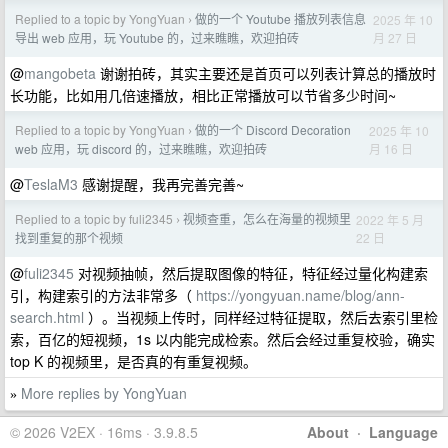
Replied to a topic by YongYuan
做的一个 Youtube 播放列表信息
2025 年 10
›
月 27 日
导出 web 应用，玩 Youtube 的，过来瞧瞧，欢迎拍砖
@
mangobeta
谢谢拍砖，其实主要还是首页可以列表计算总的播放时
长功能，比如用几倍速播放，相比正常播放可以节省多少时间~
Replied to a topic by YongYuan
做的一个 Discord Decoration
2025 年 10
›
月 16 日
web 应用，玩 discord 的，过来瞧瞧，欢迎拍砖
@
TeslaM3
感谢提醒，我再完善完善~
Replied to a topic by fuli2345
视频查重，怎么在海量的视频里
2022 年 5 月
›
22 日
找到重复的那个视频
@
fuli2345
对视频抽帧，然后提取图像的特征，特征经过量化构建索
引，构建索引的方法非常多（
https://yongyuan.name/blog/ann-
search.html
）。当视频上传时，同样经过特征提取，然后去索引里检
索，百亿的短视频，1s 以内能完成检索。然后会经过重复校验，确实
top K 的视频里，是否真的有重复视频。
More replies by YongYuan
»
© 2026 V2EX · 16ms · 3.9.8.5
About
·
Language