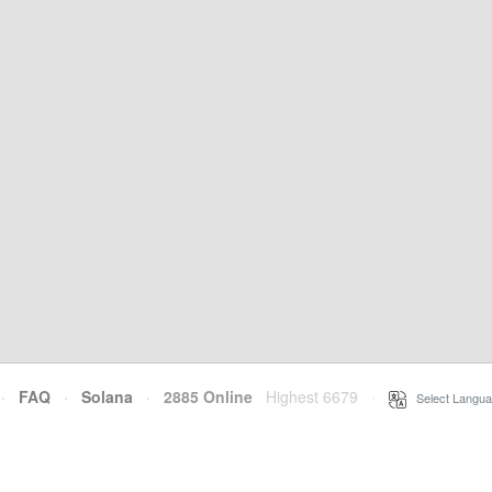
·
FAQ
·
Solana
·
2885 Online
Highest 6679
·
Select Langua