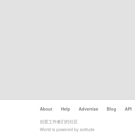
About
·
Help
·
Advertise
·
Blog
·
API
创意工作者们的社区
World is powered by solitude