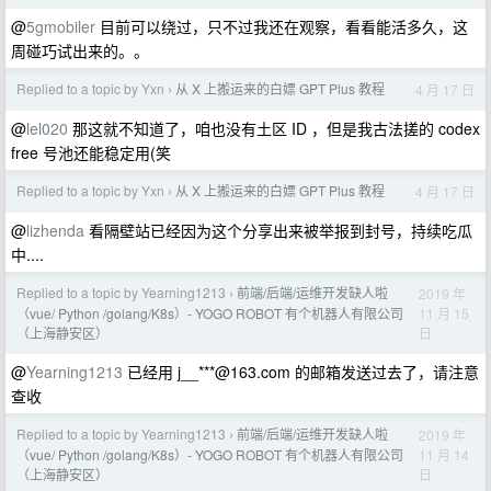
@
5gmobiler
目前可以绕过，只不过我还在观察，看看能活多久，这
周碰巧试出来的。。
Replied to a topic by Yxn
从 X 上搬运来的白嫖 GPT Plus 教程
4 月 17 日
›
@
lel020
那这就不知道了，咱也没有土区 ID ，但是我古法搓的 codex
free 号池还能稳定用(笑
Replied to a topic by Yxn
从 X 上搬运来的白嫖 GPT Plus 教程
4 月 17 日
›
@
lizhenda
看隔壁站已经因为这个分享出来被举报到封号，持续吃瓜
中....
Replied to a topic by Yearning1213
前端/后端/运维开发缺人啦
2019 年
›
11 月 15
（vue/ Python /golang/K8s）- YOGO ROBOT 有个机器人有限公司
日
（上海静安区）
@
Yearning1213
已经用 j__***@163.com 的邮箱发送过去了，请注意
查收
Replied to a topic by Yearning1213
前端/后端/运维开发缺人啦
2019 年
›
11 月 14
（vue/ Python /golang/K8s）- YOGO ROBOT 有个机器人有限公司
日
（上海静安区）