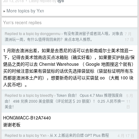
Jul 13, 2018 • Lastly replied by
qyb
More topics by Yxn
»
Yxn's recent replies
Replied to a topic by donggenmu
有没有澳洲留子或者润人哦，对象去
7 月
›
17 日
澳洲玩一周，有什么值得背回来的？来点本地人推荐。
1 月刚去澳洲出差，如果是去悉尼的话可以去新南威尔士美术馆逛一
下，记得去美术馆商店买点冰箱贴（确实好看），如果要买护肤品/保
健品之类的可以去 Chemist Warehouse （ Google 地图搜这个就有）
买的时候注意如果有袋鼠标的话优先选择袋鼠标（袋鼠标证明所有东
西都是澳洲本土产的），想要新奇的话可以买袋鼠 oo （大概 100 块
人民币吧）。
Replied to a topic by bleedfly
Token 自由！ Opus 4.7 Max 推理强度自
5 月
›
11
由！ 498 兑换 2000 美金额度（评论就送＄ 20 额度）！ 0.25 人民币换一
日
美金！
HONGMACC-B12A7440
谢谢老板
Replied to a topic by Yxn
从 X 上搬运来的白嫖 GPT Plus 教程
4 月 17 日
›