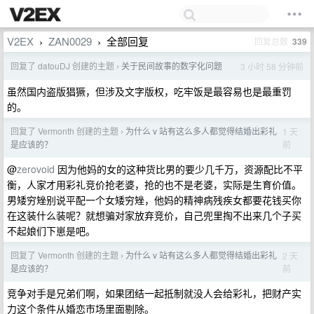
V2EX
ZAN0029
全部回复
回复总数
339
›
›
回复了 datouDJ 创建的主题
关于民间故事的数字化问题
3 小时 58 分钟前
›
虽然国内盗版猖獗，但涉及文字版权，吃牢饭是最容易也是最重罚
的。
回复了 Vermonth 创建的主题
为什么 v 站有这么多人都觉得结婚出彩礼
1 天
›
前
是应该的？
@
zerovoid
因为他妈的女的这种货比男的要少几千万，资源配比不平
衡，人家才用彩礼竞价抢老婆，抢的也不是老婆，实际是生育价值。
男矮穷矬别说平配一个女矮穷矬，他妈的精神病残疾女都要花钱买你
在这装什么装呢？就想骗对家放弃竞价，自己兜里掏不出来几个子买
不起娘们下崽是吧。
回复了 Vermonth 创建的主题
为什么 v 站有这么多人都觉得结婚出彩礼
2 天
›
前
是应该的？
竞争对手是兄弟们啊，如果团结一起抵制就没人会给彩礼，把财产实
力这个条件从婚恋市场里面剔除。