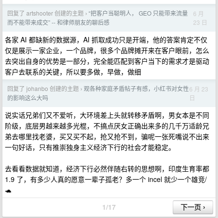
回复了 artshooter 创建的主题
“把客户当聪明人， GEO 只能带来流量
6 月
›
23 日
而不能带来成交” -- 和律师朋友的聊后感
各家 AI 都缺新的数据源，AI 抓取成功只是开端，他的答案肯定不仅
仅是展示一家企业，一个品牌，很多个品牌摊开来在客户眼前，怎么
去突出自身的优势是一部分，完全能匹配到客户当下的需求才是驱动
客户去联系的关键，所以要多做，早做，做细
回复了 johanbo 创建的主题
观各种家庭矛盾帖子有感，小红书对女性
6 月 23
›
日
的影响这么大吗
说实话兄弟们又不爱听，大环境差上头就转移矛盾啊，男女本是不同
阶级，底层男越来越多光棍，不搞点厌女正确出来多的几千万适龄兄
弟去哪里找老婆，买又买不起，抢又抢不到，骗呢一张死嘴说不出来
一句好话，只有推崇独身主义经济下行的社会才能稳定。
去看看数据就知道，经济下行必然伴随右转的思想啊，印度生育率都
1.9 了，有多少人真的愿意一辈子孤老？多一个 incel 就少一个雄竞/
🐢
1/17