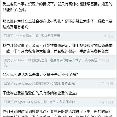
反之各凭本事，资源少的情况下，就只有高帅才能延续基因，矮丑的
只能断子绝孙。
那么现在为什么全社会都在比拼彩礼？是不是矮丑太多了，贷款也要
结婚真是有毛病
回复了 T1ght 创建的主题
深圳租房经历
3 天前
›
找中介最省事了，某家不可能推虚假房源，线上视频和实物状态基本
一致，半个月房租省掉大把事，而且租的都是一手房东带各种备案
回复了 shalou8023 创建的主题
老婆同事的母亲去世了，该不该送
7 月 28
›
日
礼
@
Xhack
说话怎么恶毒，这辈子是活不长了吗？
回复了 sevenyangcc 创建的主题
兄弟们交物业吗？
7 月 28 日
›
不缴物业费最后受伤的只有缴纳物业费的业主。
回复了 yang59324 创建的主题
这事 V 友如何评价
7 月 22 日
›
你们分别的时间到底是几点？看完牙医是否超过了下午上班的时间？