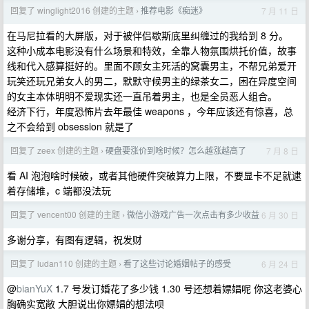
回复了 winglight2016 创建的主题
推荐电影《痴迷》
7 月 11 日
›
在马尼拉看的大屏版，对于被伴侣歇斯底里纠缠过的我给到 8 分。
这种小成本电影没有什么场景和特效，全靠人物氛围烘托价值，故事
线和代入感算挺好的。里面不顾女主死活的窝囊男主，不帮兄弟爱开
玩笑还玩兄弟女人的男二，默默守候男主的绿茶女二，困在异度空间
的女主本体明明不爱现实还一直吊着男主，也是全员恶人组合。
经济下行，年度恐怖片去年最佳 weapons ，今年应该还有惊喜，总
之不会给到 obsession 就是了
回复了 zeex 创建的主题
硬盘要涨价到啥时候？怎么越涨越高了
7 月 8 日
›
看 AI 泡泡啥时候破，或者其他硬件突破算力上限，不要显卡不足就逮
着存储堆，c 端都没法玩
回复了 vencent00 创建的主题
微信小游戏广告一次点击有多少收益
6 月 30 日
›
多谢分享，有图有逻辑，祝发财
回复了 ludan110 创建的主题
看了这些讨论婚姻帖子的感受
6 月 24 日
›
@
bianYuX
1.7 号发订婚花了多少钱 1.30 号还想着嫖娼呢 你这老婆心
胸确实宽敞 大胆说出你嫖娼的想法呗