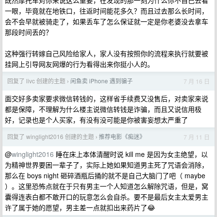
既然摩托车对你来说这么重要，在发现的那一刻为什么你不自己去看
一眼，毕竟就在地铁口，往返时间能花多久？而且过去那么长时间，
会不会早就被骑走了，如果丢车了怎么保证就一定是你老婆没去拿车
那段时间丢的？
这种强行转嫁自己风险给家人，家人没有按照你的流程来执行就要被
挂网上引导网友网爆的行为看得出来你挺小人的。
回复了 livc 创建的主题
闲鱼卖 iPhone 遇到骗子
7 月 16 日
›
面交好多卖家要求微信转钱的，这样省手续费又没售后，对卖家来说
都是保障，不理解为什么楼主说微信转钱是诈骗，而且又说信用极
好，记录也是个人买家，有没有没可能是你被害妄想太严重了
回复了 winglight2016 创建的主题
推荐电影《痴迷》
7 月 11 日
›
@
winglight2016
睡在床上本体清醒时说 kill me 是因为女主绝望，以
为精神世界要困一辈子了，实际上她如果知道男主死了咒语会消除，
那么在 boys night 砸碎酒瓶后捅的就不是自己大脑门了吧（ maybe
）。这里恐怖点就在于只有男主一个人知道怎么解除咒语，但是，窝
囊得连表白都不敢开口的玩意怎么会自杀。要不是最后女主太爱男主
许了属于她的愿望，男主差一点就扣出来药片了😂