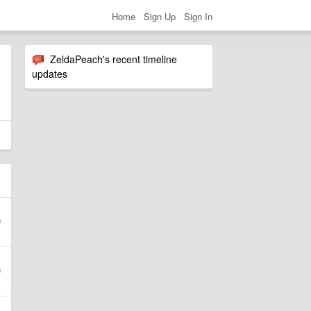
Home
Sign Up
Sign In
ZeldaPeach's recent timeline
updates