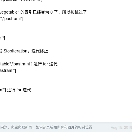
个 "vegetable" 的索引已经变为 0 了，所以被跳过了
,"pastrami"]
i"]
 StopIteration，迭代终止
e","pastrami"] 进行 for 迭代
strami"]
i"] 进行 for 迭代
个问题，爬虫爬取新闻，如何记录新闻内容和图片的相对位置
Aug 15, 201