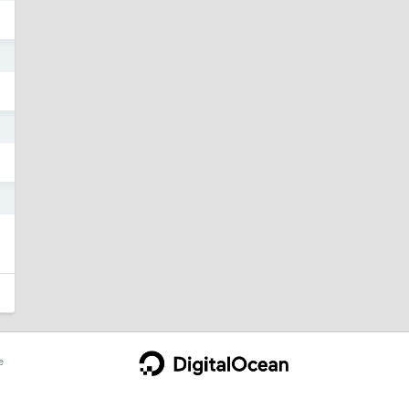
9
9
9
e