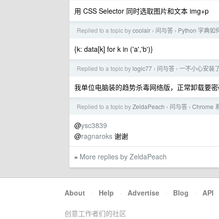
用 CSS Selector 同时选取图片和文本 img+p
Replied to a topic by
coolair
问与答
Python 字
›
›
{k: data[k] for k in ('a','b')}
Replied to a topic by
logic77
问与答
一不小心安装
›
›
我单位电脑装的趋势杀毒网络版，正常卸载要密码，
Replied to a topic by
ZeldaPeach
问与答
Chrome
›
›
@
ysc3839
@
ragnaroks
谢谢
More replies by ZeldaPeach
»
About
·
Help
·
Advertise
·
Blog
·
API
创意工作者们的社区