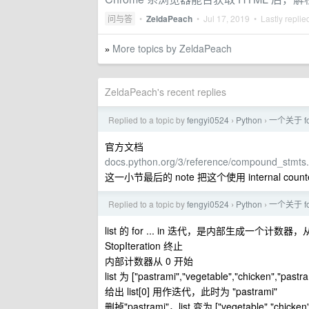
问与答
•
ZeldaPeach
•
Jul 17, 2019
• Lastly replie
More topics by ZeldaPeach
»
ZeldaPeach's recent replies
Replied to a topic by
fengyi0524
Python
一个关于 fo
›
›
官方文档
docs.python.org/3/reference/compound_stmts.
这一小节最后的 note 把这个使用 internal cou
Replied to a topic by
fengyi0524
Python
一个关于 fo
›
›
list 的 for ... in 迭代，是内部生成一个
StopIteration 终止
内部计数器从 0 开始
list 为 ["pastrami","vegetable","chicken","pastra
给出 list[0] 用作迭代，此时为 "pastrami"
删掉"pastrami"，list 变为 ["vegetable","chicken",