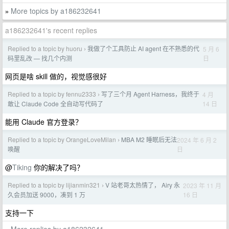
More topics by a186232641
»
a186232641's recent replies
Replied to a topic by huoru
我做了个工具防止 AI agent 在不熟悉的代
5 月 6
›
日
码里乱改 — 找几个内测
网页是啥 skill 做的，视觉感很好
Replied to a topic by fennu2333
写了三个月 Agent Harness，我终于
4 月
›
14 日
敢让 Claude Code 全自动写代码了
能用 Claude 官方登录？
Replied to a topic by OrangeLoveMilan
MBA M2 睡眠后无法
2024 年 6 月 2
›
日
唤醒
@
Tiking
你的解决了吗？
Replied to a topic by lijianmin321
V 站老哥太热情了， Airy 永
2023 年 11 月
›
16 日
久会员加送 9000，凑到 1 万
支持一下