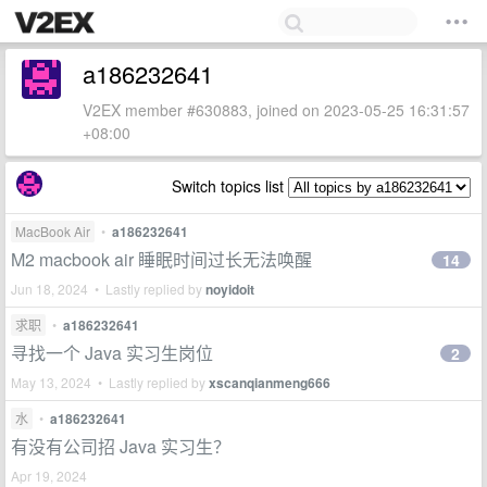
a186232641
V2EX member #630883, joined on 2023-05-25 16:31:57
+08:00
Switch topics list
MacBook Air
•
a186232641
M2 macbook air 睡眠时间过长无法唤醒
14
Jun 18, 2024 • Lastly replied by
noyidoit
求职
•
a186232641
寻找一个 Java 实习生岗位
2
May 13, 2024 • Lastly replied by
xscanqianmeng666
水
•
a186232641
有没有公司招 Java 实习生？
Apr 19, 2024