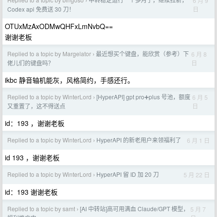
6 月 9
›
日
Codex api 免费送 30 刀！
OTUxMzAxODMwQHFxLmNvbQ==
谢谢老板
Replied to a topic by Margelator
最近想买个键盘，能欣赏（参考）下
6 月 8
›
日
佬儿们的键盘吗？
ikbc 静音轴机能灰，风格简约，手感还行。
Replied to a topic by WinterLord
[HyperAPI] gpt pro➕plus 号池，额度
6 月 5
›
日
又重置了，这不得送点
id：193 ，谢谢老板
Replied to a topic by WinterLord
HyperAPI 的新老用户来领福利了
6 月 1 日
›
id 193 ，谢谢老板
Replied to a topic by WinterLord
HyperAPI 留 ID 加 20 刀
5 月 22 日
›
id：193 谢谢老板
Replied to a topic by samt
[AI 中转站]高可用满血 Claude/GPT 模型，
5 月 7
›