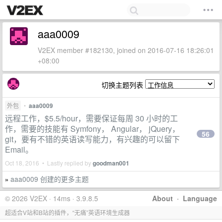
aaa0009
V2EX member #182130, joined on 2016-07-16 18:26:01
+08:00
切换主题列表
外包
•
aaa0009
远程工作，$5.5/hour，需要保证每周 30 小时的工
作，需要的技能有 Symfony， Angular， jQuery，
56
git，要有不错的英语读写能力，有兴趣的可以留下
Email。
Oct 18, 2016 • Lastly replied by
goodman001
aaa0009 创建的更多主题
»
© 2026 V2EX · 14ms · 3.9.8.5
About
·
Language
超适合V站和B站的插件，“无痛”英语环境生成器