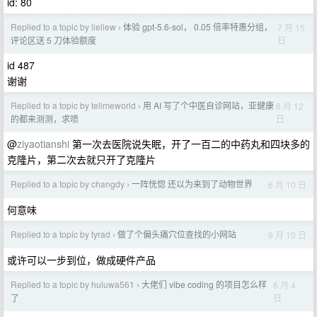
id: 80
Replied to a topic by lieliew
体验 gpt-5.6-sol， 0.05 倍率特惠分组，
7 月 15
›
日
评论区送 5 刀体验额度
id 487
谢谢
Replied to a topic by tellmeworld
用 AI 写了个中医自诊网站，亚健康
6 月 12
›
日
的都来测测，求喷
@
ziyaotianshi
第一次去医院说失眠，开了一百二的中药丸和四块多的
克隆片，第二次去就只开了克隆片
Replied to a topic by changdy
一阵恍惚 还以为来到了动物世界
6 月 10 日
›
何意味
Replied to a topic by tyrad
做了个偏头痛穴位查找的小网站
6 月 10 日
›
或许可以一步到位，做成硬件产品
Replied to a topic by huluwa561
大佬们 vibe coding 的项目怎么样
6 月 4
›
日
了