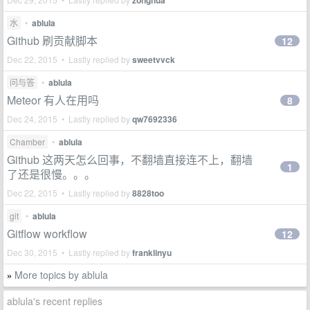
zonghua
水
•
ablula
Github 刷贡献脚本
12
Dec 22, 2015 • Lastly replied by
sweetvvck
问与答
•
ablula
Meteor 有人在用吗
8
Dec 24, 2015 • Lastly replied by
qw7692336
Chamber
•
ablula
Github 这两天怎么回事，不翻墙直接连不上，翻墙
1
了还是很慢。。。
Dec 22, 2015 • Lastly replied by
8828too
git
•
ablula
Gitflow workflow
12
Dec 30, 2015 • Lastly replied by
franklinyu
More topics by ablula
»
ablula's recent replies