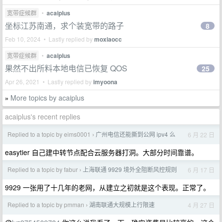
宽带症候群
•
acaiplus
坐标江苏南通，求个装宽带的路子
8
Feb 10, 2024 • Lastly replied by
moxiaocc
宽带症候群
•
acaiplus
果然不出所料本地电信已恢复 QOS
25
Apr 26, 2021 • Lastly replied by
imyoona
More topics by acaiplus
»
acaiplus's recent replies
Replied to a topic by eims0001
广州电信还能撕到公网 ipv4 么
6 月 22 日
›
easytier 自己建中转节点配合云服务器打洞。大部分时间靠谱。
Replied to a topic by fabur
上海联通 9929 境外全阻断风控规则
6 月 17 日
›
9929 一张用了十几年的老网，从建立之初就是这个表现。正常了。
Replied to a topic by pmman
湖南联通大规模上行限速
4 月 27 日
›