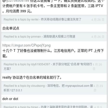
@
lyz2754509784
你这么说我看了一下，确实资费是比较高的。这个
计费帐户里有 6 张手机卡号，一条主宽带和 2 条副宽带，三路 IPTV
。月均消费 399 元。
Replied to a topic by renfei
昨天移动线路好像让魔法失效了
4 月 26 日
›
白名单试点
Replied to a topic by pmman
湖南联通大规模上行限速
4 月 26 日
›
https://i.imgur.com/CPxpojY.png
十几个 T 了好像也没被限制什么。江苏电信用户。正常的 PT 上传下
载。
Replied to a topic by ldy619354397
关于部分地区“白名单”有何绕行
4 月 26
›
日
方案？
reality 协议选个在白名单的域名就行了。
Replied to a topic by cloudsong
深圳电信，把 myqnapcloud.com 解
4 月 23
›
日
析到 127.0.0.1
doh or dot
Replied to a topic by hiceo
办理上海联通宽带的请注意合同陷阱，请
4 月 5
›