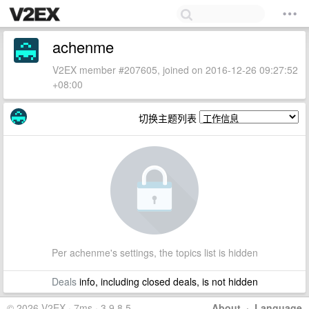
achenme
V2EX member #207605, joined on 2016-12-26 09:27:52
+08:00
切换主题列表
Per achenme's settings, the topics list is hidden
Deals
info, including closed deals, is not hidden
© 2026 V2EX · 7ms · 3.9.8.5
About
·
Language