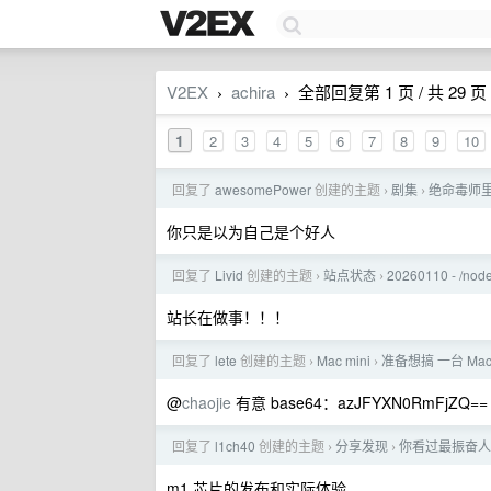
V2EX
achira
全部回复第 1 页 / 共 29 页
›
›
1
2
3
4
5
6
7
8
9
10
回复了
awesomePower
创建的主题
剧集
绝命毒师
›
›
你只是以为自己是个好人
回复了
Livid
创建的主题
站点状态
20260110 - /node
›
›
站长在做事！！！
回复了
lete
创建的主题
Mac mini
准备想搞 一台 Mac
›
›
@
chaojie
有意 base64：azJFYXN0RmFjZQ==
回复了
l1ch40
创建的主题
分享发现
你看过最振奋人
›
›
m1 芯片的发布和实际体验