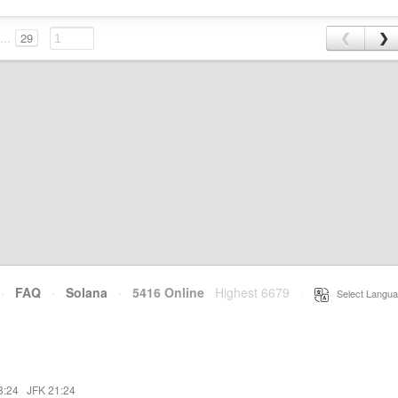
...
29
❮
❯
·
FAQ
·
Solana
·
5416 Online
Highest 6679
·
Select Langua
8:24
·
JFK 21:24