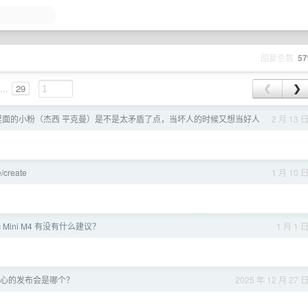
回复总数
57
...
29
❮
❯
里面的小粉（杰西 平克曼）是不是太矛盾了点，当坏人的时候又想当好人
2 月 13 
/create
1 月 10 
 Mini M4 有没有什么建议？
1 月 1 
心的发布会是哪个？
2025 年 12 月 27 