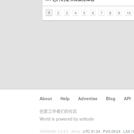
1
2
3
4
5
6
7
8
9
10
About
·
Help
·
Advertise
·
Blog
·
API
创意工作者们的社区
World is powered by solitude
VERSION: 3.9.8.5 · 40ms ·
UTC 01:24
·
PVG 09:24
·
LAX 1