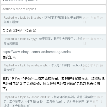
»
adffice's recent replies
Replied to a topic by Brixlabs
[远程][长期有效] Brix 平台诚聘
2021 年 8 月 24
›
日
各类工程师!
英文面试还是中文面试
Replied to a topic by hyyy
结束深漂，要回到大西安了，求好
2021 年 3 月 17
›
日
的租房渠道
https://www.inboyu.com/xian/homepage/index
西安泊寓
Replied to a topic by woshipanghu
昨天把 17 款的 macbook
2020 年 7 月 19
›
日
拿去修了
我的 16 Pro 也是鼓包上周才免费修完，去的是授权维修店。维修店说
电池鼓包是 3 年免费保修，所以怀疑电池有问题的老铁赶紧去检测
下。
Replied to a topic by jason19901128
相对轻松的私活，收益长期&稳
2019 年
›
5 月 13
定，工作量不大（推荐 做 or 抄 小工具类 App），绝对养生护肝（有空
日
才做，不会催你时间）