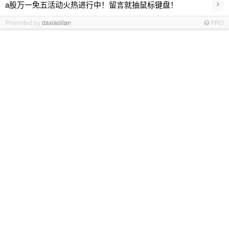
›
a股万一免五活动火热进行中！留言就抽鼠标键盘！
Promoted by
daxiaolian
PRO