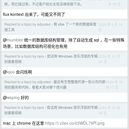
月 15 日
统，用它接过单，不过客户给价太低没继续做下去。
flux kontext 出来了，可能又不同了
Replied to a topic by adjusted
我 vibe 了一个新的数据库管
2025 年 5 月 14
›
日
理工具
@
mumbler
统一的数据库结构管理，除了自动生成 sql ，在一些特殊
场景，比如数据库结构可视化也有用
Replied to a topic by iqoo
尝试用 Windows 音乐浮层的专辑
2024 年 10 月
›
20 日
封面看视频
@
iqoo
会闪烁啊
Replied to a topic by adjusted
最近有空想整理开源一些公司内部
2024 年 10
›
月 17 日
用的服务和代码，看看大家对哪个感兴趣
@
wsping
好的
Replied to a topic by iqoo
尝试用 Windows 音乐浮层的专辑
2024 年 10 月
›
15 日
封面看视频
mac 上 chrome 在这里
https://i.v2ex.co/03WDL79Pl.png