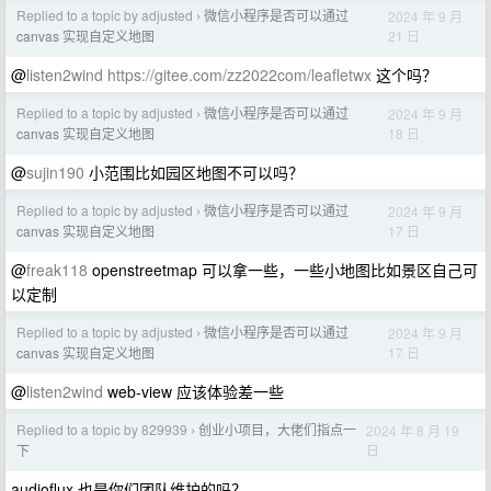
Replied to a topic by adjusted
微信小程序是否可以通过
2024 年 9 月
›
21 日
canvas 实现自定义地图
@
listen2wind
https://gitee.com/zz2022com/leafletwx
这个吗？
Replied to a topic by adjusted
微信小程序是否可以通过
2024 年 9 月
›
18 日
canvas 实现自定义地图
@
sujin190
小范围比如园区地图不可以吗？
Replied to a topic by adjusted
微信小程序是否可以通过
2024 年 9 月
›
17 日
canvas 实现自定义地图
@
freak118
openstreetmap 可以拿一些，一些小地图比如景区自己可
以定制
Replied to a topic by adjusted
微信小程序是否可以通过
2024 年 9 月
›
17 日
canvas 实现自定义地图
@
listen2wind
web-view 应该体验差一些
Replied to a topic by 829939
创业小项目，大佬们指点一
2024 年 8 月 19
›
日
下
audioflux 也是你们团队维护的吗？