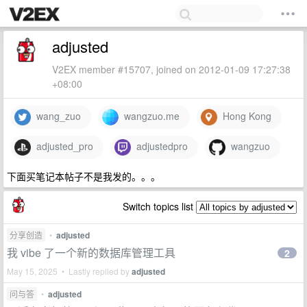
adjusted
V2EX member #15707, joined on 2012-01-09 17:27:38
+08:00
wang_zuo
wangzuo.me
Hong Kong
adjusted_pro
adjustedpro
wangzuo
下面买笔记本帖子不是我发的。。。
Switch topics list
分享创造
•
adjusted
我 vibe 了一个新的数据库管理工具
2
May 15, 2025 • Lastly replied by
adjusted
问与答
•
adjusted