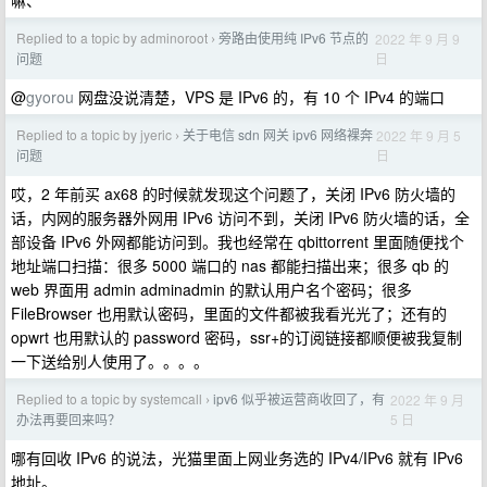
嘛、
Replied to a topic by adminoroot
旁路由使用纯 IPv6 节点的
2022 年 9 月 9
›
日
问题
@
gyorou
网盘没说清楚，VPS 是 IPv6 的，有 10 个 IPv4 的端口
Replied to a topic by jyeric
关于电信 sdn 网关 ipv6 网络裸奔
2022 年 9 月 5
›
日
问题
哎，2 年前买 ax68 的时候就发现这个问题了，关闭 IPv6 防火墙的
话，内网的服务器外网用 IPv6 访问不到，关闭 IPv6 防火墙的话，全
部设备 IPv6 外网都能访问到。我也经常在 qbittorrent 里面随便找个
地址端口扫描：很多 5000 端口的 nas 都能扫描出来；很多 qb 的
web 界面用 admin adminadmin 的默认用户名个密码；很多
FileBrowser 也用默认密码，里面的文件都被我看光光了；还有的
opwrt 也用默认的 password 密码，ssr+的订阅链接都顺便被我复制
一下送给别人使用了。。。。
Replied to a topic by systemcall
ipv6 似乎被运营商收回了，有
2022 年 9 月
›
5 日
办法再要回来吗？
哪有回收 IPv6 的说法，光猫里面上网业务选的 IPv4/IPv6 就有 IPv6
地址。