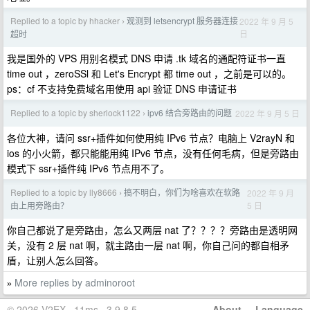
Replied to a topic by hhacker
观测到 letsencrypt 服务器连接
2022 年 9 月 5
›
日
超时
我是国外的 VPS 用别名模式 DNS 申请 .tk 域名的通配符证书一直
time out ，zeroSSl 和 Let's Encrypt 都 time out ，之前是可以的。
ps：cf 不支持免费域名用使用 api 验证 DNS 申请证书
Replied to a topic by sherlock1122
ipv6 结合旁路由的问题
2022 年 9 月 5 日
›
各位大神，请问 ssr+插件如何使用纯 IPv6 节点？电脑上 V2rayN 和
ios 的小火箭，都只能能用纯 IPv6 节点，没有任何毛病，但是旁路由
模式下 ssr+插件纯 IPv6 节点用不了。
Replied to a topic by lly8666
搞不明白，你们为啥喜欢在软路
2022 年 9 月
›
5 日
由上用旁路由？
你自己都说了是旁路由，怎么又两层 nat 了？？？？旁路由是透明网
关，没有 2 层 nat 啊，就主路由一层 nat 啊，你自己问的都自相矛
盾，让别人怎么回答。
More replies by adminoroot
»
© 2026 V2EX · 11ms · 3.9.8.5
About
·
Language