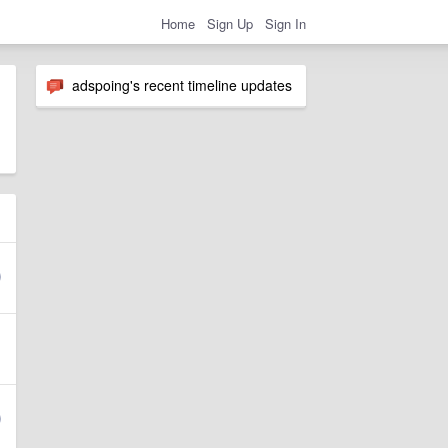
Home
Sign Up
Sign In
adspoing's recent timeline updates