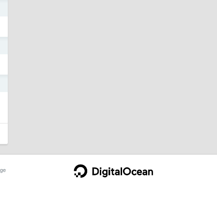
3
3
3
ge