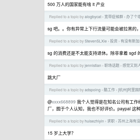
500 万人的国家能有啥 it 产业
Replied to a topic by
alogbycat
宽带症候群
办了个墙
›
›
sg 吧。。你有异常上下行流量可能会被拉黑的
Replied to a topic by
StevenSLXie
投资
有没有新加
›
›
sg 的消费还是不太能支持退休。除非拿着 sgd
Replied to a topic by
jennistian
职场话题
感觉又到
›
›
跳大厂
Replied to a topic by
adspoing
酷工作
[杭州]阿里
›
›
@
xxxx668899
我个人觉得是在知名公司有工作
厂，囿于个人认知，我也不好评价。paypal 
Replied to a topic by
huisezhiyin
求职
苏州上海有
›
›
15 岁上大学？