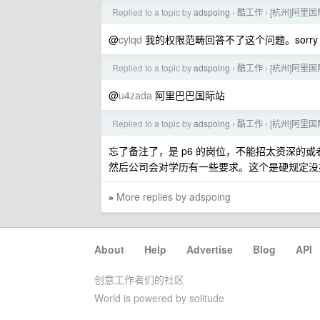
Replied to a topic by
adspoing
酷工作
[杭州]阿里
›
›
@
cylqd
我的权限范畴回答不了这个问题。sorry
Replied to a topic by
adspoing
酷工作
[杭州]阿里
›
›
@
u4zada
阿里巴巴国际站
Replied to a topic by
adspoing
酷工作
[杭州]阿里
›
›
忘了备注了，是 p6 的岗位，不能招太资深的
然后公司会对学历有一些要求。这个是硬规定没
More replies by adspoing
»
About
·
Help
·
Advertise
·
Blog
·
API
创意工作者们的社区
World is powered by solitude