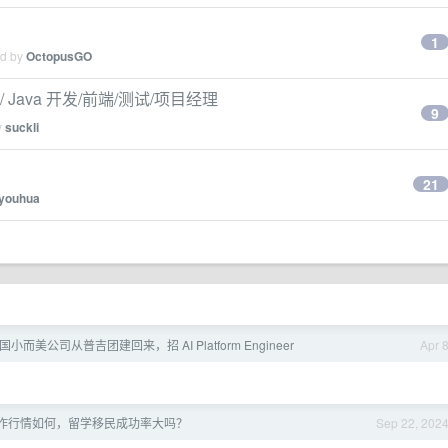
1
ed by
OctopusGO
 Java 开发/前端/测试/项目经理
9
y
suckli
21
youhua
德国小而美公司从普吉团建回来，招 AI Platform Engineer
Apr 
 工作行情如何，留学移民成功率大吗？
Sep 22, 202