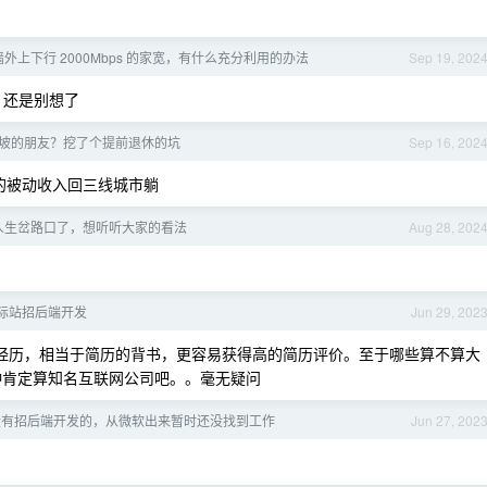
外上下行 2000Mbps 的家宽，有什么充分利用的办法
Sep 19, 202
，还是别想了
坡的朋友？挖了个提前退休的坑
Sep 16, 202
 的被动收入回三线城市躺
人生岔路口了，想听听大家的看法
Aug 28, 202
国际站招后端开发
Jun 29, 202
经历，相当于简历的背书，更容易获得高的简历评价。至于哪些算不算大
这种肯定算知名互联网公司吧。。毫无疑问
没有招后端开发的，从微软出来暂时还没找到工作
Jun 27, 202