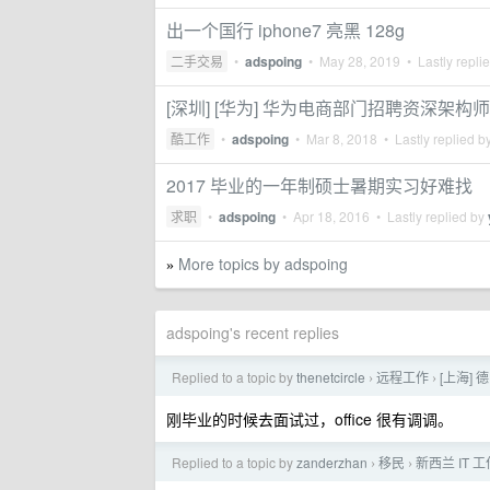
出一个国行 iphone7 亮黑 128g
二手交易
•
adspoing
•
May 28, 2019
• Lastly repli
[深圳] [华为] 华为电商部门招聘资深架构师/
酷工作
•
adspoing
•
Mar 8, 2018
• Lastly replied b
2017 毕业的一年制硕士暑期实习好难找
求职
•
adspoing
•
Apr 18, 2016
• Lastly replied by
More topics by adspoing
»
adspoing's recent replies
Replied to a topic by
thenetcircle
远程工作
[上海] 
›
›
刚毕业的时候去面试过，office 很有调调。
Replied to a topic by
zanderzhan
移民
新西兰 IT
›
›