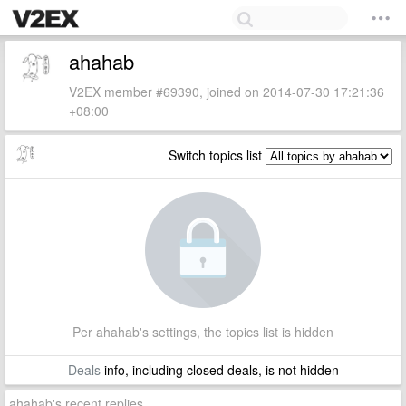
ahahab
V2EX member #69390, joined on 2014-07-30 17:21:36
+08:00
Switch topics list
Per ahahab's settings, the topics list is hidden
Deals
info, including closed deals, is not hidden
ahahab's recent replies